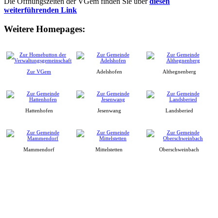
Die Öffnungszeiten der VGem finden Sie über
diesen
weiterführenden Link
Weitere Homepages:
Zur VGem
Adelshofen
Althegnenberg
Hattenhofen
Jesenwang
Landsberied
Mammendorf
Mittelstetten
Oberschweinbach