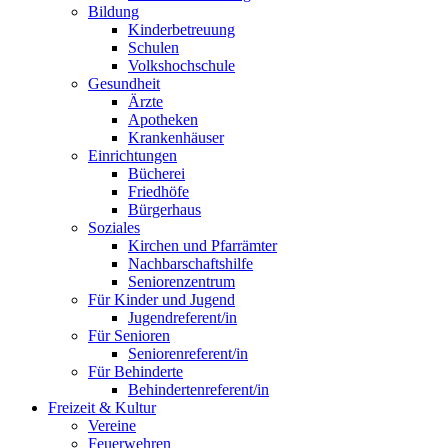
Bildung
Kinderbetreuung
Schulen
Volkshochschule
Gesundheit
Ärzte
Apotheken
Krankenhäuser
Einrichtungen
Bücherei
Friedhöfe
Bürgerhaus
Soziales
Kirchen und Pfarrämter
Nachbarschaftshilfe
Seniorenzentrum
Für Kinder und Jugend
Jugendreferent/in
Für Senioren
Seniorenreferent/in
Für Behinderte
Behindertenreferent/in
Freizeit & Kultur
Vereine
Feuerwehren