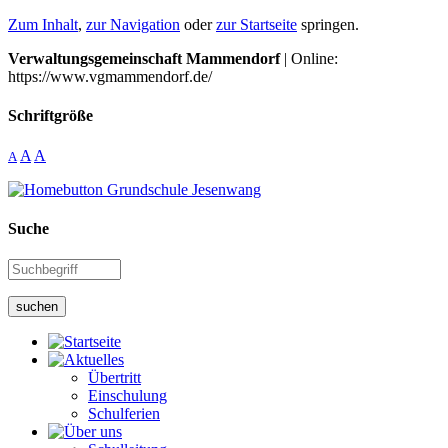
Zum Inhalt
,
zur Navigation
oder
zur Startseite
springen.
Verwaltungsgemeinschaft Mammendorf
| Online:
https://www.vgmammendorf.de/
Schriftgröße
A
A
A
Suche
suchen
Übertritt
Einschulung
Schulferien