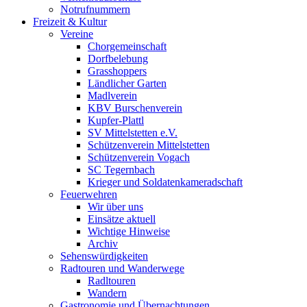
Notrufnummern
Freizeit & Kultur
Vereine
Chorgemeinschaft
Dorfbelebung
Grasshoppers
Ländlicher Garten
Madlverein
KBV Burschenverein
Kupfer-Plattl
SV Mittelstetten e.V.
Schützenverein Mittelstetten
Schützenverein Vogach
SC Tegernbach
Krieger und Soldatenkameradschaft
Feuerwehren
Wir über uns
Einsätze aktuell
Wichtige Hinweise
Archiv
Sehenswürdigkeiten
Radtouren und Wanderwege
Radltouren
Wandern
Gastronomie und Übernachtungen