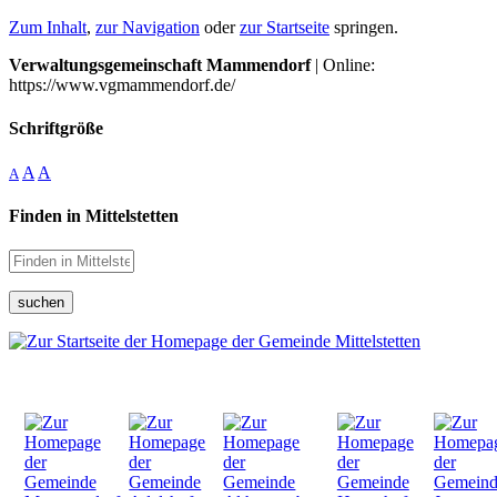
Zum Inhalt
,
zur Navigation
oder
zur Startseite
springen.
Verwaltungsgemeinschaft Mammendorf
| Online:
https://www.vgmammendorf.de/
Schriftgröße
A
A
A
Finden in Mittelstetten
suchen