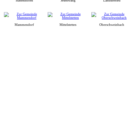
Hattenhofen
Jesenwang
Landsberied
Mammendorf
Mittelstetten
Oberschweinbach