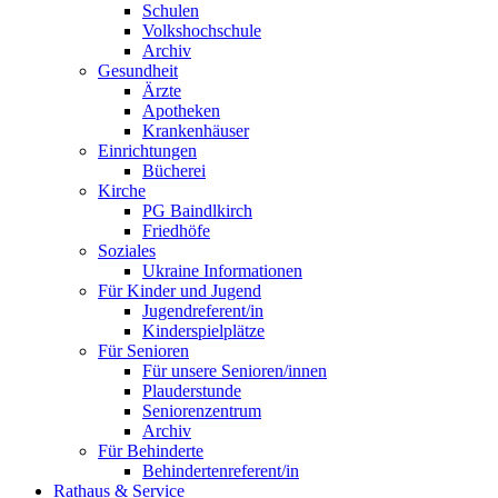
Schulen
Volkshochschule
Archiv
Gesundheit
Ärzte
Apotheken
Krankenhäuser
Einrichtungen
Bücherei
Kirche
PG Baindlkirch
Friedhöfe
Soziales
Ukraine Informationen
Für Kinder und Jugend
Jugendreferent/in
Kinderspielplätze
Für Senioren
Für unsere Senioren/innen
Plauderstunde
Seniorenzentrum
Archiv
Für Behinderte
Behindertenreferent/in
Rathaus & Service