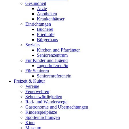
Gesundheit
Ärzte
Apotheken
Krankenhäuser
Einrichtungen
Bücherei
Friedhöfe
Bürgerhaus
Soziales
Kirchen und Pfarrämter
Seniorenzentrum
Für Kinder und Jugend
Jugendreferent/in
Für Senioren
Seniorenreferent/in
Freizeit & Kultur
Vereine
Feuerwehren
Sehenswürdigkeiten
Rad- und Wanderwege
Gastronomie und Übernachtungen
Kinderspielplätze
Sporteinrichtungen
Kino
Museum