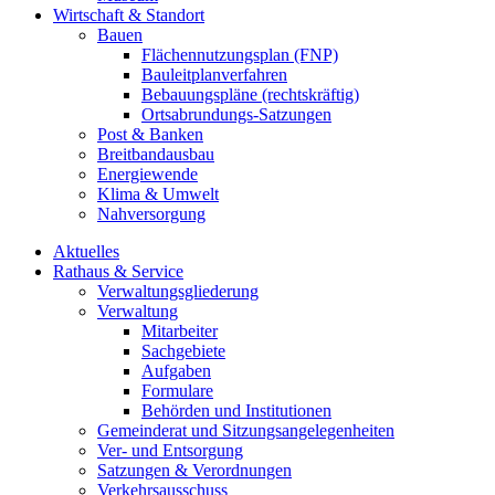
Wirtschaft & Standort
Bauen
Flächennutzungsplan (FNP)
Bauleitplanverfahren
Bebauungspläne (rechtskräftig)
Ortsabrundungs-Satzungen
Post & Banken
Breitbandausbau
Energiewende
Klima & Umwelt
Nahversorgung
Aktuelles
Rathaus & Service
Verwaltungsgliederung
Verwaltung
Mitarbeiter
Sachgebiete
Aufgaben
Formulare
Behörden und Institutionen
Gemeinderat und Sitzungsangelegenheiten
Ver- und Entsorgung
Satzungen & Verordnungen
Verkehrsausschuss