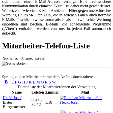
sich hinter einer E-Mail-Adresse verbirgt. Eine rechtssichere
Kommunikation durch einfache E-Mail ist daher nicht gewährleistet.
Wir setzen – wie viele E-Mail-Anbieter – Filter gegen unerwünschte
Werbung („SPAM-Filter“) ein, die in seltenen Fällen auch normale
E-Mails fälschlicherweise automatisch als unerwünschte Werbung
einordnen und löschen. E-Mails, die schädigende Programme
(„Viren“) enthalten, werden von uns in jedem Fall automatisch
gelöscht.
Mitarbeiter-Telefon-Liste
Sprung zu den Mitarbeitern mit dem Anfangsbuchstaben:
B
E
F
G
H
J
K
L
M
O
R
S
W
Telefonliste der Mitarbeiter/innen der Verwaltung
Name
Telefon
Zimmer
Mail
Heckl Josef
08145
Erster
1.18
84-12
Bürgermeister