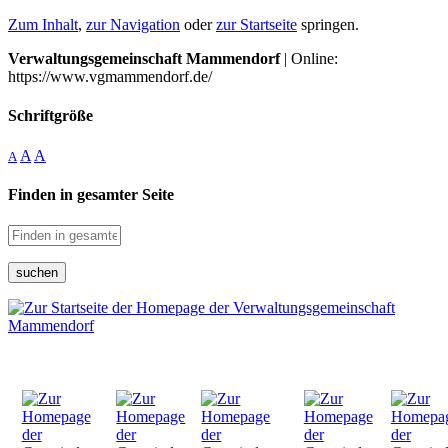
Zum Inhalt
,
zur Navigation
oder
zur Startseite
springen.
Verwaltungsgemeinschaft Mammendorf
| Online:
https://www.vgmammendorf.de/
Schriftgröße
A
A
A
Finden in gesamter Seite
suchen