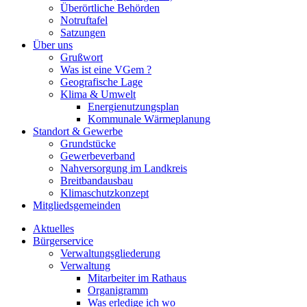
Überörtliche Behörden
Notruftafel
Satzungen
Über uns
Grußwort
Was ist eine VGem ?
Geografische Lage
Klima & Umwelt
Energienutzungsplan
Kommunale Wärmeplanung
Standort & Gewerbe
Grundstücke
Gewerbeverband
Nahversorgung im Landkreis
Breitbandausbau
Klimaschutzkonzept
Mitgliedsgemeinden
Aktuelles
Bürgerservice
Verwaltungsgliederung
Verwaltung
Mitarbeiter im Rathaus
Organigramm
Was erledige ich wo