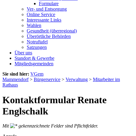
Formulare
Ver- und Entsorgung
Online Service
Interessante Links
Wahlen
Gesundheit (überregional)
Überörtliche Behörden
Notruftafel
Satzungen
Über uns
Standort & Gewerbe
Mitgliedsgemeinden
Sie sind hier:
VGem
Mammendorf
>
Bürgerservice
>
Verwaltung
>
Mitarbeiter im
Rathaus
Kontaktformular Renate
Englschalk
Mit
gekennzeichnete Felder sind Pflichtfelder.