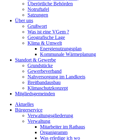
Überörtliche Behörden
Notruftafel
Satzungen
Über uns
Grußwort
Was ist eine VGem ?
Geografische Lage
Klima & Umwelt
Energienutzungsplan
Kommunale Wärmeplanung
Standort & Gewerbe
Grundstücke
Gewerbeverband
Nahversorgung im Landkreis
Breitbandausbau
Klimaschutzkonzept
Mitgliedsgemeinden
Aktuelles
Bürgerservice
Verwaltungsgliederung
Verwaltung
Mitarbeiter im Rathaus
Organigramm
Was erledige ich wo