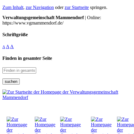
Zum Inhalt
,
zur Navigation
oder
zur Startseite
springen.
Verwaltungsgemeinschaft Mammendorf
| Online:
https://www.vgmammendorf.de/
Schriftgröße
A
A
A
Finden in gesamter Seite
suchen