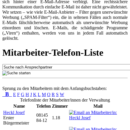
sich hinter einer E-Mail-Adresse verbirgt. Eine rechtssichere
Kommunikation durch einfache E-Mail ist daher nicht gewährleistet.
Wir setzen – wie viele E-Mail-Anbieter – Filter gegen unerwünschte
Werbung („SPAM-Filter“) ein, die in seltenen Fällen auch normale
E-Mails fälschlicherweise automatisch als unerwünschte Werbung
einordnen und löschen. E-Mails, die schädigende Programme
(„Viren“) enthalten, werden von uns in jedem Fall automatisch
gelöscht.
Mitarbeiter-Telefon-Liste
Sprung zu den Mitarbeitern mit dem Anfangsbuchstaben:
B
E
F
G
H
J
K
L
M
O
R
S
W
Telefonliste der Mitarbeiter/innen der Verwaltung
Name
Telefon
Zimmer
Mail
Heckl Josef
08145
Erster
1.18
84-12
Bürgermeister