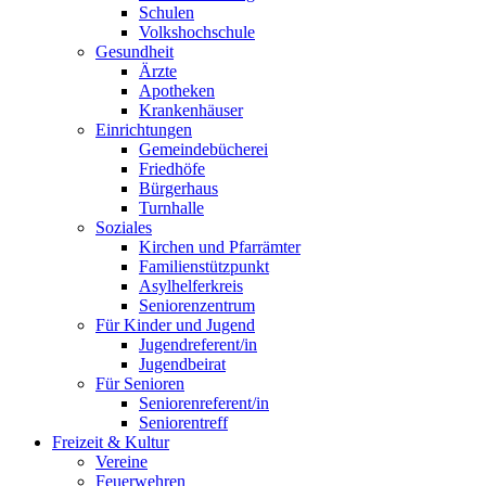
Schulen
Volkshochschule
Gesundheit
Ärzte
Apotheken
Krankenhäuser
Einrichtungen
Gemeindebücherei
Friedhöfe
Bürgerhaus
Turnhalle
Soziales
Kirchen und Pfarrämter
Familienstützpunkt
Asylhelferkreis
Seniorenzentrum
Für Kinder und Jugend
Jugendreferent/in
Jugendbeirat
Für Senioren
Seniorenreferent/in
Seniorentreff
Freizeit & Kultur
Vereine
Feuerwehren