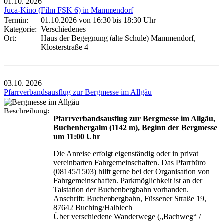
01.10.
2026
Juca-Kino (Film FSK 6) in Mammendorf
Termin:
01.10.2026 von 16:30
bis 18:30 Uhr
Kategorie:
Verschiedenes
Ort:
Haus der Begegnung (alte Schule) Mammendorf,
Klosterstraße 4
03.10.
2026
Pfarrverbandsausflug zur Bergmesse im Allgäu
Beschreibung:
Pfarrverbandsausflug zur Bergmesse im Allgäu,
Buchenbergalm (1142 m), Beginn der Bergmesse
um 11:00 Uhr
Die Anreise erfolgt eigenständig oder in privat
vereinbarten Fahrgemeinschaften. Das Pfarrbüro
(08145/1503) hilft gerne bei der Organisation von
Fahrgemeinschaften. Parkmöglichkeit ist an der
Talstation der Buchenbergbahn vorhanden.
Anschrift: Buchenbergbahn, Füssener Straße 19,
87642 Buching/Halblech
Über verschiedene Wanderwege („Bachweg“ /