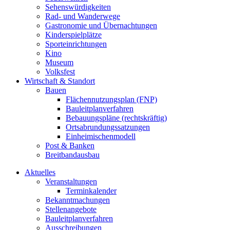
Sehenswürdigkeiten
Rad- und Wanderwege
Gastronomie und Übernachtungen
Kinderspielplätze
Sporteinrichtungen
Kino
Museum
Volksfest
Wirtschaft & Standort
Bauen
Flächennutzungsplan (FNP)
Bauleitplanverfahren
Bebauungspläne (rechtskräftig)
Ortsabrundungssatzungen
Einheimischenmodell
Post & Banken
Breitbandausbau
Aktuelles
Veranstaltungen
Terminkalender
Bekanntmachungen
Stellenangebote
Bauleitplanverfahren
Ausschreibungen