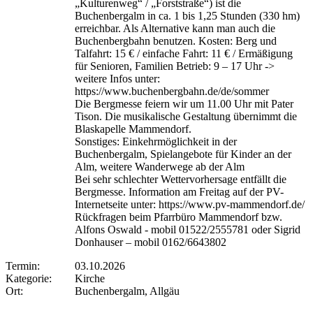
„Kulturenweg“ / „Forststraße“) ist die
Buchenbergalm in ca. 1 bis 1,25 Stunden (330 hm)
erreichbar. Als Alternative kann man auch die
Buchenbergbahn benutzen. Kosten: Berg und
Talfahrt: 15 € / einfache Fahrt: 11 € / Ermäßigung
für Senioren, Familien Betrieb: 9 – 17 Uhr ->
weitere Infos unter:
https://www.buchenbergbahn.de/de/sommer
Die Bergmesse feiern wir um 11.00 Uhr mit Pater
Tison. Die musikalische Gestaltung übernimmt die
Blaskapelle Mammendorf.
Sonstiges: Einkehrmöglichkeit in der
Buchenbergalm, Spielangebote für Kinder an der
Alm, weitere Wanderwege ab der Alm
Bei sehr schlechter Wettervorhersage entfällt die
Bergmesse. Information am Freitag auf der PV-
Internetseite unter: https://www.pv-mammendorf.de/
Rückfragen beim Pfarrbüro Mammendorf bzw.
Alfons Oswald - mobil 01522/2555781 oder Sigrid
Donhauser – mobil 0162/6643802
Termin:
03.10.2026
Kategorie:
Kirche
Ort:
Buchenbergalm, Allgäu