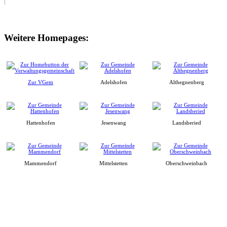
Weitere Homepages:
Zur VGem
Adelshofen
Althegnenberg
Hattenhofen
Jesenwang
Landsberied
Mammendorf
Mittelstetten
Oberschweinbach