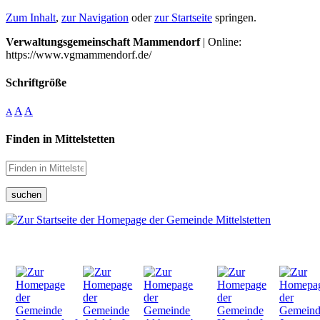
Zum Inhalt
,
zur Navigation
oder
zur Startseite
springen.
Verwaltungsgemeinschaft Mammendorf
| Online:
https://www.vgmammendorf.de/
Schriftgröße
A
A
A
Finden in Mittelstetten
suchen