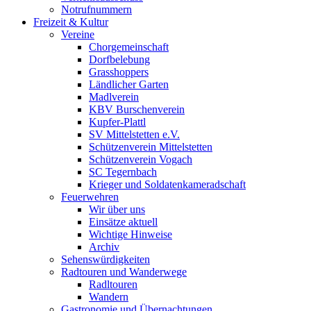
Notrufnummern
Freizeit & Kultur
Vereine
Chorgemeinschaft
Dorfbelebung
Grasshoppers
Ländlicher Garten
Madlverein
KBV Burschenverein
Kupfer-Plattl
SV Mittelstetten e.V.
Schützenverein Mittelstetten
Schützenverein Vogach
SC Tegernbach
Krieger und Soldatenkameradschaft
Feuerwehren
Wir über uns
Einsätze aktuell
Wichtige Hinweise
Archiv
Sehenswürdigkeiten
Radtouren und Wanderwege
Radltouren
Wandern
Gastronomie und Übernachtungen