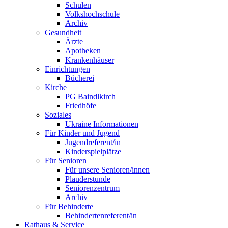
Schulen
Volkshochschule
Archiv
Gesundheit
Ärzte
Apotheken
Krankenhäuser
Einrichtungen
Bücherei
Kirche
PG Baindlkirch
Friedhöfe
Soziales
Ukraine Informationen
Für Kinder und Jugend
Jugendreferent/in
Kinderspielplätze
Für Senioren
Für unsere Senioren/innen
Plauderstunde
Seniorenzentrum
Archiv
Für Behinderte
Behindertenreferent/in
Rathaus & Service