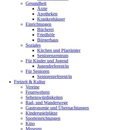
Gesundheit
Ärzte
Apotheken
Krankenhäuser
Einrichtungen
Bücherei
Friedhöfe
Bürgerhaus
Soziales
Kirchen und Pfarrämter
Seniorenzentrum
Für Kinder und Jugend
Jugendreferent/in
Für Senioren
Seniorenreferent/in
Freizeit & Kultur
Vereine
Feuerwehren
Sehenswürdigkeiten
Rad- und Wanderwege
Gastronomie und Übernachtungen
Kinderspielplätze
Sporteinrichtungen
Kino
Museum