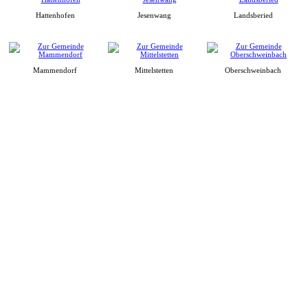
Hattenhofen
Jesenwang
Landsberied
Mammendorf
Mittelstetten
Oberschweinbach