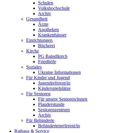
Schulen
Volkshochschule
Archiv
Gesundheit
Ärzte
Apotheken
Krankenhäuser
Einrichtungen
Bücherei
Kirche
PG Baindlkirch
Friedhöfe
Soziales
Ukraine Informationen
Für Kinder und Jugend
Jugendreferent/in
Kinderspielplätze
Für Senioren
Für unsere Senioren/innen
Plauderstunde
Seniorenzentrum
Archiv
Für Behinderte
Behindertenreferent/in
Rathaus & Service