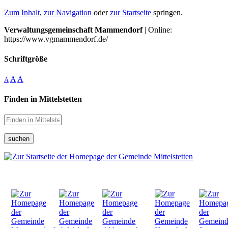
Zum Inhalt
,
zur Navigation
oder
zur Startseite
springen.
Verwaltungsgemeinschaft Mammendorf
| Online:
https://www.vgmammendorf.de/
Schriftgröße
A
A
A
Finden in Mittelstetten
suchen