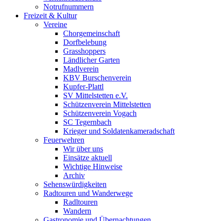
Notrufnummern
Freizeit & Kultur
Vereine
Chorgemeinschaft
Dorfbelebung
Grasshoppers
Ländlicher Garten
Madlverein
KBV Burschenverein
Kupfer-Plattl
SV Mittelstetten e.V.
Schützenverein Mittelstetten
Schützenverein Vogach
SC Tegernbach
Krieger und Soldatenkameradschaft
Feuerwehren
Wir über uns
Einsätze aktuell
Wichtige Hinweise
Archiv
Sehenswürdigkeiten
Radtouren und Wanderwege
Radltouren
Wandern
Gastronomie und Übernachtungen