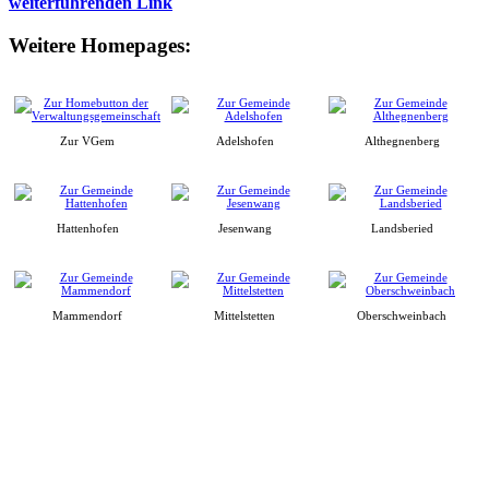
weiterführenden Link
Weitere Homepages:
Zur VGem
Adelshofen
Althegnenberg
Hattenhofen
Jesenwang
Landsberied
Mammendorf
Mittelstetten
Oberschweinbach