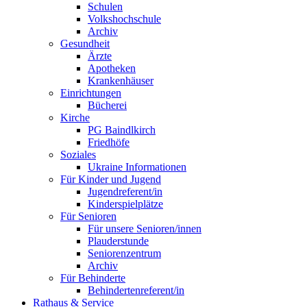
Schulen
Volkshochschule
Archiv
Gesundheit
Ärzte
Apotheken
Krankenhäuser
Einrichtungen
Bücherei
Kirche
PG Baindlkirch
Friedhöfe
Soziales
Ukraine Informationen
Für Kinder und Jugend
Jugendreferent/in
Kinderspielplätze
Für Senioren
Für unsere Senioren/innen
Plauderstunde
Seniorenzentrum
Archiv
Für Behinderte
Behindertenreferent/in
Rathaus & Service