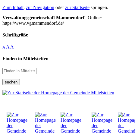
Zum Inhalt
,
zur Navigation
oder
zur Startseite
springen.
Verwaltungsgemeinschaft Mammendorf
| Online:
https://www.vgmammendorf.de/
Schriftgröße
A
A
A
Finden in Mittelstetten
suchen