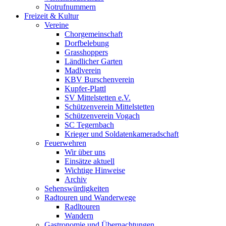
Notrufnummern
Freizeit & Kultur
Vereine
Chorgemeinschaft
Dorfbelebung
Grasshoppers
Ländlicher Garten
Madlverein
KBV Burschenverein
Kupfer-Plattl
SV Mittelstetten e.V.
Schützenverein Mittelstetten
Schützenverein Vogach
SC Tegernbach
Krieger und Soldatenkameradschaft
Feuerwehren
Wir über uns
Einsätze aktuell
Wichtige Hinweise
Archiv
Sehenswürdigkeiten
Radtouren und Wanderwege
Radltouren
Wandern
Gastronomie und Übernachtungen