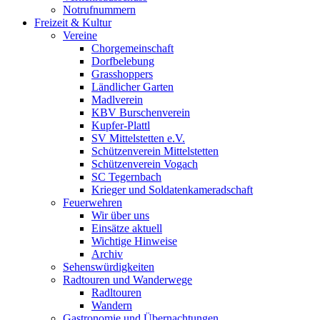
Notrufnummern
Freizeit & Kultur
Vereine
Chorgemeinschaft
Dorfbelebung
Grasshoppers
Ländlicher Garten
Madlverein
KBV Burschenverein
Kupfer-Plattl
SV Mittelstetten e.V.
Schützenverein Mittelstetten
Schützenverein Vogach
SC Tegernbach
Krieger und Soldatenkameradschaft
Feuerwehren
Wir über uns
Einsätze aktuell
Wichtige Hinweise
Archiv
Sehenswürdigkeiten
Radtouren und Wanderwege
Radltouren
Wandern
Gastronomie und Übernachtungen