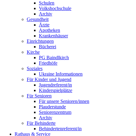
Schulen
Volkshochschule
Archiv
Gesundheit
Ärzte
Apotheken
Krankenhäuser
Einrichtungen
Bücherei
Kirche
PG Baindlkirch
Friedhöfe
Soziales
Ukraine Informationen
Für Kinder und Jugend
Jugendreferent/in
Kinderspielplätze
Für Senioren
Für unsere Senioren/innen
Plauderstunde
Seniorenzentrum
Archiv
Für Behinderte
Behindertenreferent/in
Rathaus & Service