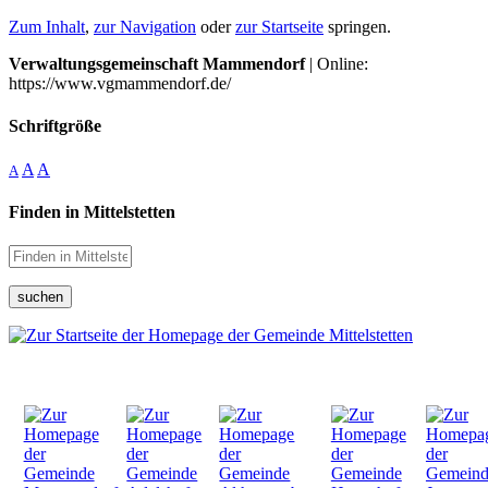
Zum Inhalt
,
zur Navigation
oder
zur Startseite
springen.
Verwaltungsgemeinschaft Mammendorf
| Online:
https://www.vgmammendorf.de/
Schriftgröße
A
A
A
Finden in Mittelstetten
suchen