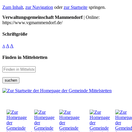
Zum Inhalt
,
zur Navigation
oder
zur Startseite
springen.
Verwaltungsgemeinschaft Mammendorf
| Online:
https://www.vgmammendorf.de/
Schriftgröße
A
A
A
Finden in Mittelstetten
suchen