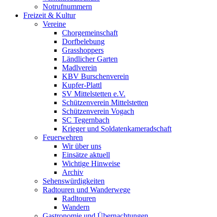
Notrufnummern
Freizeit & Kultur
Vereine
Chorgemeinschaft
Dorfbelebung
Grasshoppers
Ländlicher Garten
Madlverein
KBV Burschenverein
Kupfer-Plattl
SV Mittelstetten e.V.
Schützenverein Mittelstetten
Schützenverein Vogach
SC Tegernbach
Krieger und Soldatenkameradschaft
Feuerwehren
Wir über uns
Einsätze aktuell
Wichtige Hinweise
Archiv
Sehenswürdigkeiten
Radtouren und Wanderwege
Radltouren
Wandern
Gastronomie und Übernachtungen