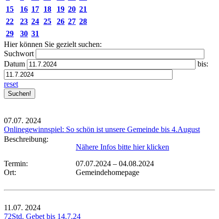
15
16
17
18
19
20
21
22
23
24
25
26
27
28
29
30
31
Hier können Sie gezielt suchen:
Suchwort
Datum
bis:
reset
07.07.
2024
Onlinegewinnspiel: So schön ist unsere Gemeinde bis 4.August
Beschreibung:
Nähere Infos bitte hier klicken
Termin:
07.07.2024
–
04.08.2024
Ort:
Gemeindehomepage
11.07.
2024
72Std. Gebet bis 14.7.24