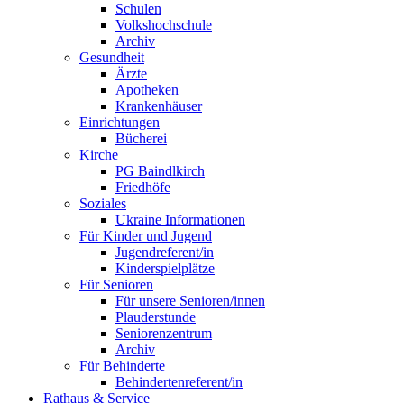
Schulen
Volkshochschule
Archiv
Gesundheit
Ärzte
Apotheken
Krankenhäuser
Einrichtungen
Bücherei
Kirche
PG Baindlkirch
Friedhöfe
Soziales
Ukraine Informationen
Für Kinder und Jugend
Jugendreferent/in
Kinderspielplätze
Für Senioren
Für unsere Senioren/innen
Plauderstunde
Seniorenzentrum
Archiv
Für Behinderte
Behindertenreferent/in
Rathaus & Service