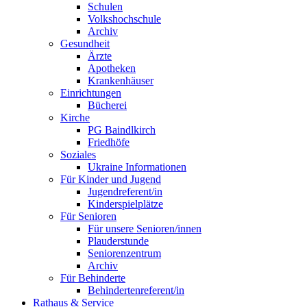
Schulen
Volkshochschule
Archiv
Gesundheit
Ärzte
Apotheken
Krankenhäuser
Einrichtungen
Bücherei
Kirche
PG Baindlkirch
Friedhöfe
Soziales
Ukraine Informationen
Für Kinder und Jugend
Jugendreferent/in
Kinderspielplätze
Für Senioren
Für unsere Senioren/innen
Plauderstunde
Seniorenzentrum
Archiv
Für Behinderte
Behindertenreferent/in
Rathaus & Service