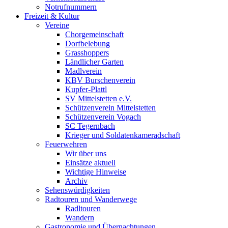
Notrufnummern
Freizeit & Kultur
Vereine
Chorgemeinschaft
Dorfbelebung
Grasshoppers
Ländlicher Garten
Madlverein
KBV Burschenverein
Kupfer-Plattl
SV Mittelstetten e.V.
Schützenverein Mittelstetten
Schützenverein Vogach
SC Tegernbach
Krieger und Soldatenkameradschaft
Feuerwehren
Wir über uns
Einsätze aktuell
Wichtige Hinweise
Archiv
Sehenswürdigkeiten
Radtouren und Wanderwege
Radltouren
Wandern
Gastronomie und Übernachtungen