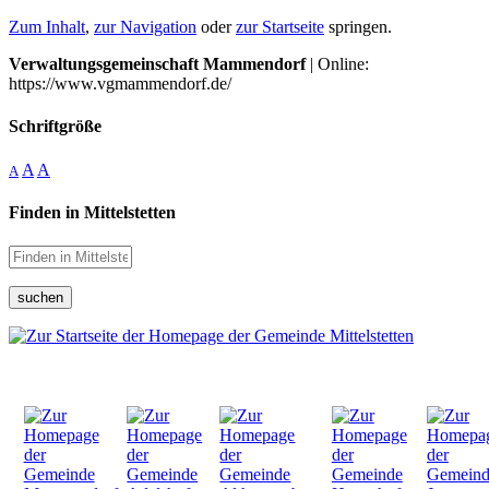
Zum Inhalt
,
zur Navigation
oder
zur Startseite
springen.
Verwaltungsgemeinschaft Mammendorf
| Online:
https://www.vgmammendorf.de/
Schriftgröße
A
A
A
Finden in Mittelstetten
suchen