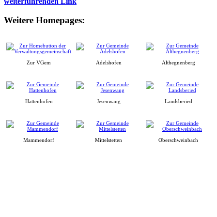
weiterführenden Link
Weitere Homepages:
Zur VGem
Adelshofen
Althegnenberg
Hattenhofen
Jesenwang
Landsberied
Mammendorf
Mittelstetten
Oberschweinbach