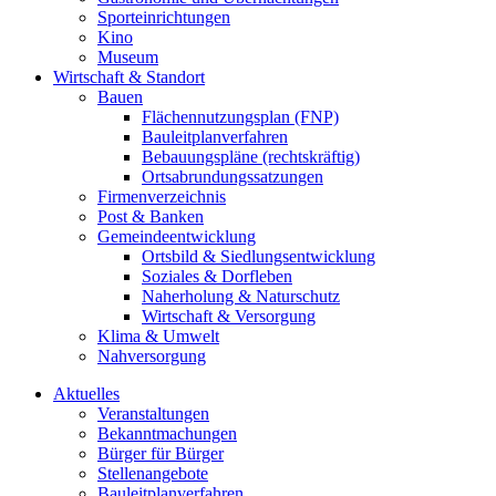
Sporteinrichtungen
Kino
Museum
Wirtschaft & Standort
Bauen
Flächennutzungsplan (FNP)
Bauleitplanverfahren
Bebauungspläne (rechtskräftig)
Ortsabrundungssatzungen
Firmenverzeichnis
Post & Banken
Gemeindeentwicklung
Ortsbild & Siedlungsentwicklung
Soziales & Dorfleben
Naherholung & Naturschutz
Wirtschaft & Versorgung
Klima & Umwelt
Nahversorgung
Aktuelles
Veranstaltungen
Bekanntmachungen
Bürger für Bürger
Stellenangebote
Bauleitplanverfahren