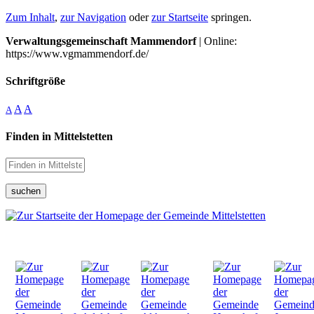
Zum Inhalt
,
zur Navigation
oder
zur Startseite
springen.
Verwaltungsgemeinschaft Mammendorf
| Online:
https://www.vgmammendorf.de/
Schriftgröße
A
A
A
Finden in Mittelstetten
suchen