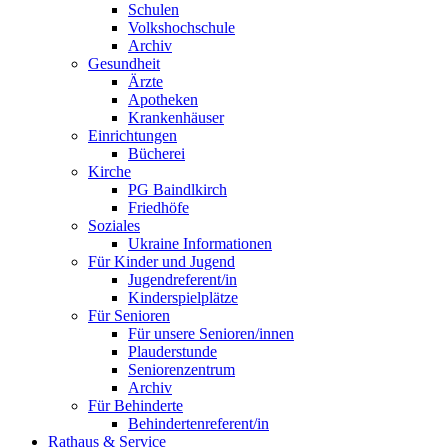
Schulen
Volkshochschule
Archiv
Gesundheit
Ärzte
Apotheken
Krankenhäuser
Einrichtungen
Bücherei
Kirche
PG Baindlkirch
Friedhöfe
Soziales
Ukraine Informationen
Für Kinder und Jugend
Jugendreferent/in
Kinderspielplätze
Für Senioren
Für unsere Senioren/innen
Plauderstunde
Seniorenzentrum
Archiv
Für Behinderte
Behindertenreferent/in
Rathaus & Service