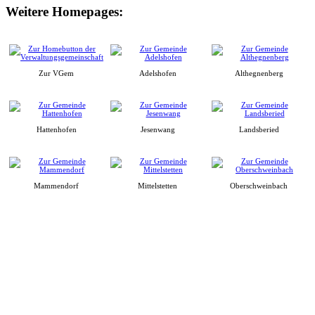
Weitere Homepages:
Zur VGem
Adelshofen
Althegnenberg
Hattenhofen
Jesenwang
Landsberied
Mammendorf
Mittelstetten
Oberschweinbach