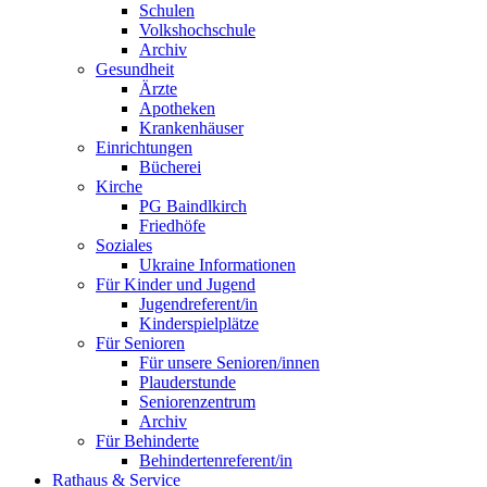
Schulen
Volkshochschule
Archiv
Gesundheit
Ärzte
Apotheken
Krankenhäuser
Einrichtungen
Bücherei
Kirche
PG Baindlkirch
Friedhöfe
Soziales
Ukraine Informationen
Für Kinder und Jugend
Jugendreferent/in
Kinderspielplätze
Für Senioren
Für unsere Senioren/innen
Plauderstunde
Seniorenzentrum
Archiv
Für Behinderte
Behindertenreferent/in
Rathaus & Service