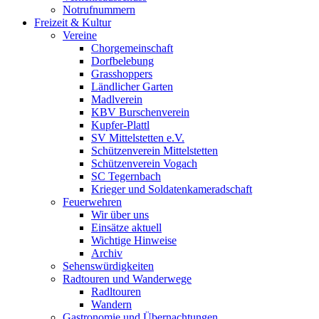
Notrufnummern
Freizeit & Kultur
Vereine
Chorgemeinschaft
Dorfbelebung
Grasshoppers
Ländlicher Garten
Madlverein
KBV Burschenverein
Kupfer-Plattl
SV Mittelstetten e.V.
Schützenverein Mittelstetten
Schützenverein Vogach
SC Tegernbach
Krieger und Soldatenkameradschaft
Feuerwehren
Wir über uns
Einsätze aktuell
Wichtige Hinweise
Archiv
Sehenswürdigkeiten
Radtouren und Wanderwege
Radltouren
Wandern
Gastronomie und Übernachtungen