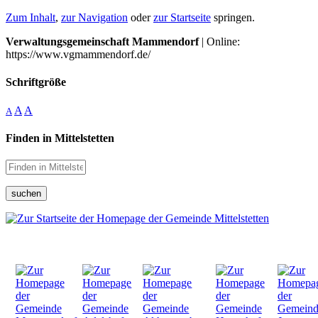
Zum Inhalt
,
zur Navigation
oder
zur Startseite
springen.
Verwaltungsgemeinschaft Mammendorf
| Online:
https://www.vgmammendorf.de/
Schriftgröße
A
A
A
Finden in Mittelstetten
suchen