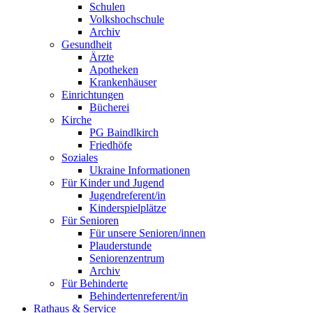
Schulen
Volkshochschule
Archiv
Gesundheit
Ärzte
Apotheken
Krankenhäuser
Einrichtungen
Bücherei
Kirche
PG Baindlkirch
Friedhöfe
Soziales
Ukraine Informationen
Für Kinder und Jugend
Jugendreferent/in
Kinderspielplätze
Für Senioren
Für unsere Senioren/innen
Plauderstunde
Seniorenzentrum
Archiv
Für Behinderte
Behindertenreferent/in
Rathaus & Service