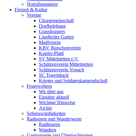
Notrufnummern
Freizeit & Kultur
Vereine
Chorgemeinschaft
Dorfbelebung
Grasshoppers
Ländlicher Garten
Madlverein
KBV Burschenverein
Kupfer-Plattl
SV Mittelstetten e.V.
Schützenverein Mittelstetten
Schützenverein Vogach
SC Tegernbach
Krieger und Soldatenkameradschaft
Feuerwehren
Wir über uns
Einsätze aktuell
Wichtige Hinweise
Archiv
Sehenswürdigkeiten
Radtouren und Wanderwege
Radltouren
Wandern
Gastronomie und Übernachtungen