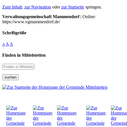
Zum Inhalt
,
zur Navigation
oder
zur Startseite
springen.
Verwaltungsgemeinschaft Mammendorf
| Online:
https://www.vgmammendorf.de/
Schriftgröße
A
A
A
Finden in Mittelstetten
suchen