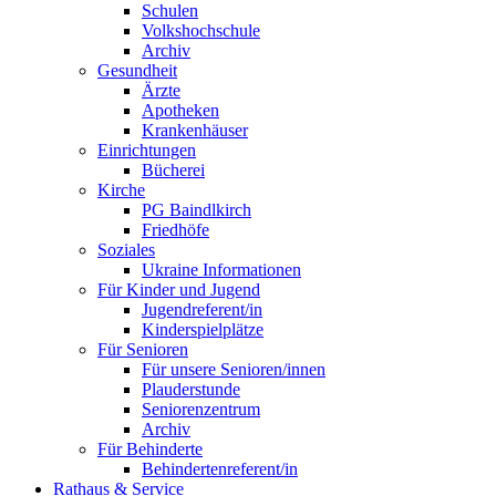
Schulen
Volkshochschule
Archiv
Gesundheit
Ärzte
Apotheken
Krankenhäuser
Einrichtungen
Bücherei
Kirche
PG Baindlkirch
Friedhöfe
Soziales
Ukraine Informationen
Für Kinder und Jugend
Jugendreferent/in
Kinderspielplätze
Für Senioren
Für unsere Senioren/innen
Plauderstunde
Seniorenzentrum
Archiv
Für Behinderte
Behindertenreferent/in
Rathaus & Service