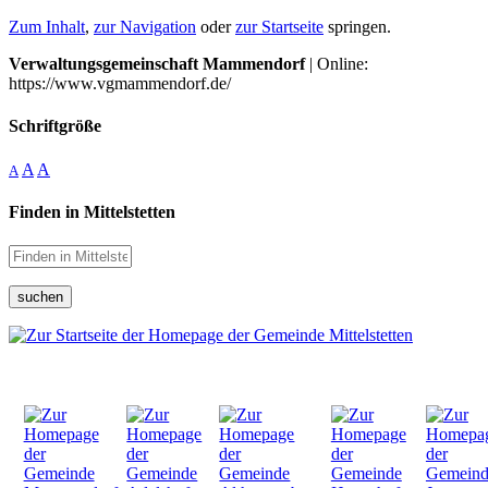
Zum Inhalt
,
zur Navigation
oder
zur Startseite
springen.
Verwaltungsgemeinschaft Mammendorf
| Online:
https://www.vgmammendorf.de/
Schriftgröße
A
A
A
Finden in Mittelstetten
suchen