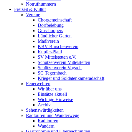
Notrufnummern
Freizeit & Kultur
Vereine
Chorgemeinschaft
Dorfbelebung
Grasshoppers
Ländlicher Garten
Madlverein
KBV Burschenverein
Kupfer-Plattl
SV Mittelstetten e.V.
Schützenverein Mittelstetten
Schützenverein Vogach
SC Tegernbach
Krieger und Soldatenkameradschaft
Feuerwehren
Wir über uns
Einsätze aktuell
Wichtige Hinweise
Archiv
Sehenswürdigkeiten
Radtouren und Wanderwege
Radltouren
Wandern
Gastronomie und Übernachtungen