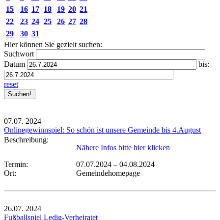
15
16
17
18
19
20
21
22
23
24
25
26
27
28
29
30
31
Hier können Sie gezielt suchen:
Suchwort
Datum
bis:
reset
07.07.
2024
Onlinegewinnspiel: So schön ist unsere Gemeinde bis 4.August
Beschreibung:
Nähere Infos bitte hier klicken
Termin:
07.07.2024
–
04.08.2024
Ort:
Gemeindehomepage
26.07.
2024
Fußballspiel Ledig-Verheiratet