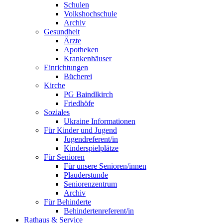
Schulen
Volkshochschule
Archiv
Gesundheit
Ärzte
Apotheken
Krankenhäuser
Einrichtungen
Bücherei
Kirche
PG Baindlkirch
Friedhöfe
Soziales
Ukraine Informationen
Für Kinder und Jugend
Jugendreferent/in
Kinderspielplätze
Für Senioren
Für unsere Senioren/innen
Plauderstunde
Seniorenzentrum
Archiv
Für Behinderte
Behindertenreferent/in
Rathaus & Service