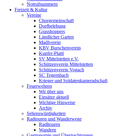
Notrufnummern
Freizeit & Kultur
Vereine
Chorgemeinschaft
Dorfbelebung
Grasshoppers
Ländlicher Garten
Madlverein
KBV Burschenverein
Kupfer-Plattl
SV Mittelstetten e.V.
Schützenverein Mittelstetten
Schützenverein Vogach
SC Tegernbach
Krieger und Soldatenkameradschaft
Feuerwehren
Wir über uns
Einsätze aktuell
Wichtige Hinweise
Archiv
Sehenswürdigkeiten
Radtouren und Wanderwege
Radltouren
Wandern
Gastronomie und Übernachtungen