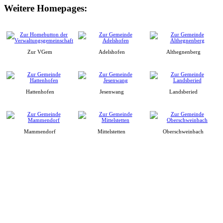
Weitere Homepages:
Zur VGem
Adelshofen
Althegnenberg
Hattenhofen
Jesenwang
Landsberied
Mammendorf
Mittelstetten
Oberschweinbach