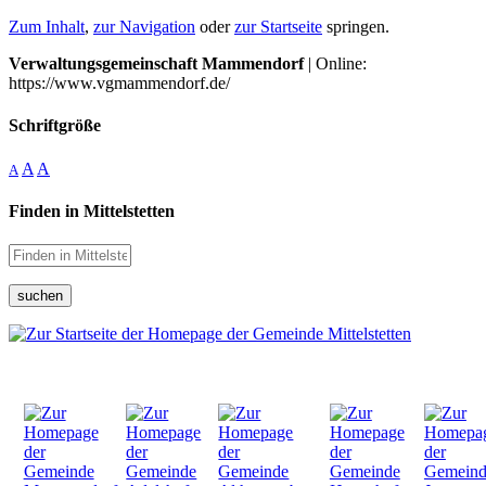
Zum Inhalt
,
zur Navigation
oder
zur Startseite
springen.
Verwaltungsgemeinschaft Mammendorf
| Online:
https://www.vgmammendorf.de/
Schriftgröße
A
A
A
Finden in Mittelstetten
suchen