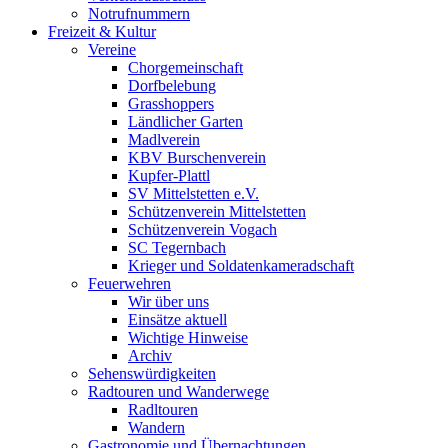
Notrufnummern
Freizeit & Kultur
Vereine
Chorgemeinschaft
Dorfbelebung
Grasshoppers
Ländlicher Garten
Madlverein
KBV Burschenverein
Kupfer-Plattl
SV Mittelstetten e.V.
Schützenverein Mittelstetten
Schützenverein Vogach
SC Tegernbach
Krieger und Soldatenkameradschaft
Feuerwehren
Wir über uns
Einsätze aktuell
Wichtige Hinweise
Archiv
Sehenswürdigkeiten
Radtouren und Wanderwege
Radltouren
Wandern
Gastronomie und Übernachtungen