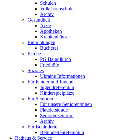
Schulen
Volkshochschule
Archiv
Gesundheit
Ärzte
Apotheken
Krankenhäuser
Einrichtungen
Bücherei
Kirche
PG Baindlkirch
Friedhöfe
Soziales
Ukraine Informationen
Für Kinder und Jugend
Jugendreferent/in
Kinderspielplätze
Für Senioren
Für unsere Senioren/innen
Plauderstunde
Seniorenzentrum
Archiv
Für Behinderte
Behindertenreferent/in
Rathaus & Service