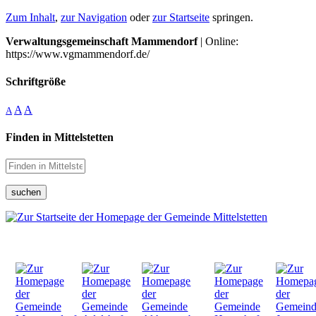
Zum Inhalt
,
zur Navigation
oder
zur Startseite
springen.
Verwaltungsgemeinschaft Mammendorf
| Online:
https://www.vgmammendorf.de/
Schriftgröße
A
A
A
Finden in Mittelstetten
suchen