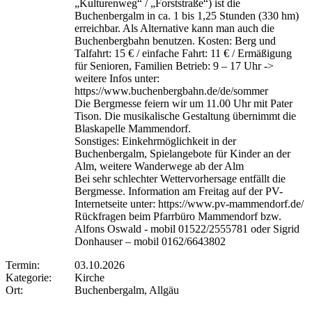
„Kulturenweg“ / „Forststraße“) ist die
Buchenbergalm in ca. 1 bis 1,25 Stunden (330 hm)
erreichbar. Als Alternative kann man auch die
Buchenbergbahn benutzen. Kosten: Berg und
Talfahrt: 15 € / einfache Fahrt: 11 € / Ermäßigung
für Senioren, Familien Betrieb: 9 – 17 Uhr ->
weitere Infos unter:
https://www.buchenbergbahn.de/de/sommer
Die Bergmesse feiern wir um 11.00 Uhr mit Pater
Tison. Die musikalische Gestaltung übernimmt die
Blaskapelle Mammendorf.
Sonstiges: Einkehrmöglichkeit in der
Buchenbergalm, Spielangebote für Kinder an der
Alm, weitere Wanderwege ab der Alm
Bei sehr schlechter Wettervorhersage entfällt die
Bergmesse. Information am Freitag auf der PV-
Internetseite unter: https://www.pv-mammendorf.de/
Rückfragen beim Pfarrbüro Mammendorf bzw.
Alfons Oswald - mobil 01522/2555781 oder Sigrid
Donhauser – mobil 0162/6643802
Termin:
03.10.2026
Kategorie:
Kirche
Ort:
Buchenbergalm, Allgäu