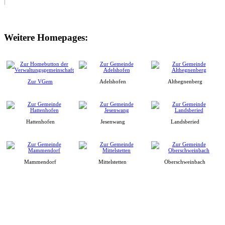
Weitere Homepages:
Zur VGem
Adelshofen
Althegnenberg
Hattenhofen
Jesenwang
Landsberied
Mammendorf
Mittelstetten
Oberschweinbach