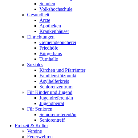
Schulen
Volkshochschule
Gesundheit
Ärzte
Apotheken
Krankenhäuser
Einrichtungen
Gemeindebücherei
Friedhöfe
Bürgerhaus
Turnhalle
Soziales
Kirchen und Pfarrämter
Familienstützpunkt
Asylhelferkreis
Seniorenzentrum
Für Kinder und Jugend
Jugendreferent/in
Jugendbeirat
Für Senioren
Seniorenreferent/in
Seniorentreff
Freizeit & Kultur
Vereine
Feuerwehren