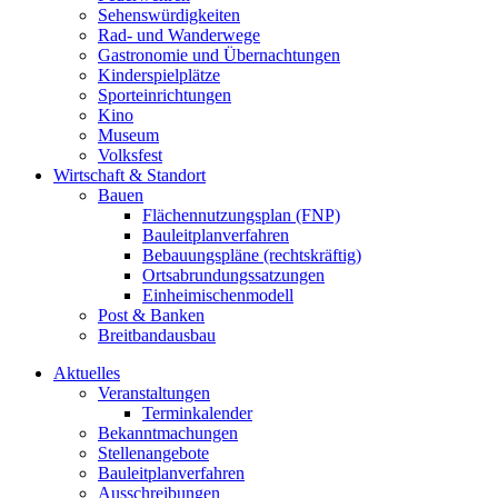
Sehenswürdigkeiten
Rad- und Wanderwege
Gastronomie und Übernachtungen
Kinderspielplätze
Sporteinrichtungen
Kino
Museum
Volksfest
Wirtschaft & Standort
Bauen
Flächennutzungsplan (FNP)
Bauleitplanverfahren
Bebauungspläne (rechtskräftig)
Ortsabrundungssatzungen
Einheimischenmodell
Post & Banken
Breitbandausbau
Aktuelles
Veranstaltungen
Terminkalender
Bekanntmachungen
Stellenangebote
Bauleitplanverfahren
Ausschreibungen