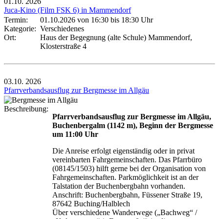
01.10.
2026
Juca-Kino (Film FSK 6) in Mammendorf
Termin:
01.10.2026 von 16:30
bis 18:30 Uhr
Kategorie:
Verschiedenes
Ort:
Haus der Begegnung (alte Schule) Mammendorf,
Klosterstraße 4
03.10.
2026
Pfarrverbandsausflug zur Bergmesse im Allgäu
Beschreibung:
Pfarrverbandsausflug zur Bergmesse im Allgäu,
Buchenbergalm (1142 m), Beginn der Bergmesse
um 11:00 Uhr
Die Anreise erfolgt eigenständig oder in privat
vereinbarten Fahrgemeinschaften. Das Pfarrbüro
(08145/1503) hilft gerne bei der Organisation von
Fahrgemeinschaften. Parkmöglichkeit ist an der
Talstation der Buchenbergbahn vorhanden.
Anschrift: Buchenbergbahn, Füssener Straße 19,
87642 Buching/Halblech
Über verschiedene Wanderwege („Bachweg“ /