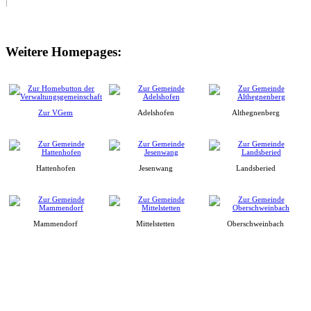
Weitere Homepages:
Zur VGem
Adelshofen
Althegnenberg
Hattenhofen
Jesenwang
Landsberied
Mammendorf
Mittelstetten
Oberschweinbach