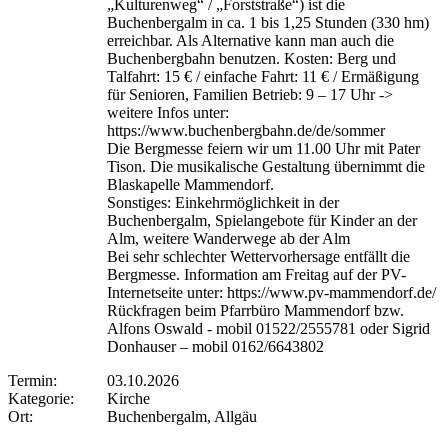
„Kulturenweg“ / „Forststraße“) ist die
Buchenbergalm in ca. 1 bis 1,25 Stunden (330 hm)
erreichbar. Als Alternative kann man auch die
Buchenbergbahn benutzen. Kosten: Berg und
Talfahrt: 15 € / einfache Fahrt: 11 € / Ermäßigung
für Senioren, Familien Betrieb: 9 – 17 Uhr ->
weitere Infos unter:
https://www.buchenbergbahn.de/de/sommer
Die Bergmesse feiern wir um 11.00 Uhr mit Pater
Tison. Die musikalische Gestaltung übernimmt die
Blaskapelle Mammendorf.
Sonstiges: Einkehrmöglichkeit in der
Buchenbergalm, Spielangebote für Kinder an der
Alm, weitere Wanderwege ab der Alm
Bei sehr schlechter Wettervorhersage entfällt die
Bergmesse. Information am Freitag auf der PV-
Internetseite unter: https://www.pv-mammendorf.de/
Rückfragen beim Pfarrbüro Mammendorf bzw.
Alfons Oswald - mobil 01522/2555781 oder Sigrid
Donhauser – mobil 0162/6643802
Termin:
03.10.2026
Kategorie:
Kirche
Ort:
Buchenbergalm, Allgäu