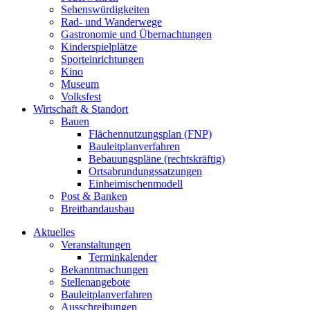
Sehenswürdigkeiten
Rad- und Wanderwege
Gastronomie und Übernachtungen
Kinderspielplätze
Sporteinrichtungen
Kino
Museum
Volksfest
Wirtschaft & Standort
Bauen
Flächennutzungsplan (FNP)
Bauleitplanverfahren
Bebauungspläne (rechtskräftig)
Ortsabrundungssatzungen
Einheimischenmodell
Post & Banken
Breitbandausbau
Aktuelles
Veranstaltungen
Terminkalender
Bekanntmachungen
Stellenangebote
Bauleitplanverfahren
Ausschreibungen