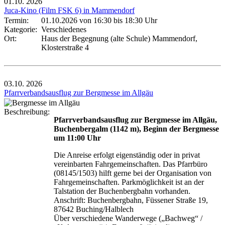
01.10.
2026
Juca-Kino (Film FSK 6) in Mammendorf
Termin:
01.10.2026 von 16:30
bis 18:30 Uhr
Kategorie:
Verschiedenes
Ort:
Haus der Begegnung (alte Schule) Mammendorf,
Klosterstraße 4
03.10.
2026
Pfarrverbandsausflug zur Bergmesse im Allgäu
Beschreibung:
Pfarrverbandsausflug zur Bergmesse im Allgäu,
Buchenbergalm (1142 m), Beginn der Bergmesse
um 11:00 Uhr
Die Anreise erfolgt eigenständig oder in privat
vereinbarten Fahrgemeinschaften. Das Pfarrbüro
(08145/1503) hilft gerne bei der Organisation von
Fahrgemeinschaften. Parkmöglichkeit ist an der
Talstation der Buchenbergbahn vorhanden.
Anschrift: Buchenbergbahn, Füssener Straße 19,
87642 Buching/Halblech
Über verschiedene Wanderwege („Bachweg“ /