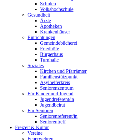
Schulen
Volkshochschule
Gesundheit
Ärzte
Apotheken
Krankenhäuser
Einrichtungen
Gemeindebücherei
Friedhöfe
Bürgerhaus
Turnhalle
Soziales
Kirchen und Pfarrämter
Familienstützpunkt
Asylhelferkreis
Seniorenzentrum
Für Kinder und Jugend
Jugendreferent/in
Jugendbeirat
Für Senioren
Seniorenreferent/in
Seniorentreff
Freizeit & Kultur
Vereine
Feuerwehren