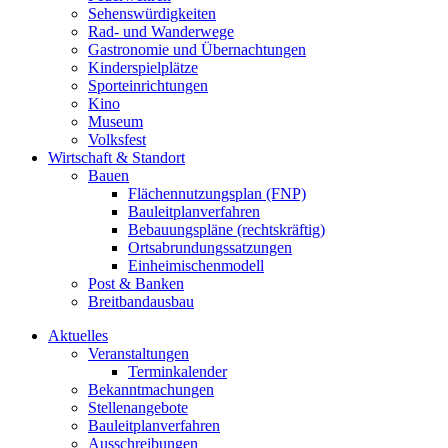
Sehenswürdigkeiten
Rad- und Wanderwege
Gastronomie und Übernachtungen
Kinderspielplätze
Sporteinrichtungen
Kino
Museum
Volksfest
Wirtschaft & Standort
Bauen
Flächennutzungsplan (FNP)
Bauleitplanverfahren
Bebauungspläne (rechtskräftig)
Ortsabrundungssatzungen
Einheimischenmodell
Post & Banken
Breitbandausbau
Aktuelles
Veranstaltungen
Terminkalender
Bekanntmachungen
Stellenangebote
Bauleitplanverfahren
Ausschreibungen