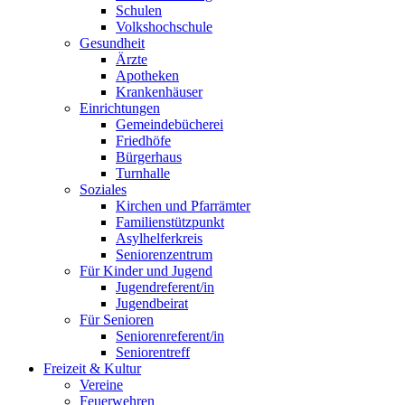
Schulen
Volkshochschule
Gesundheit
Ärzte
Apotheken
Krankenhäuser
Einrichtungen
Gemeindebücherei
Friedhöfe
Bürgerhaus
Turnhalle
Soziales
Kirchen und Pfarrämter
Familienstützpunkt
Asylhelferkreis
Seniorenzentrum
Für Kinder und Jugend
Jugendreferent/in
Jugendbeirat
Für Senioren
Seniorenreferent/in
Seniorentreff
Freizeit & Kultur
Vereine
Feuerwehren