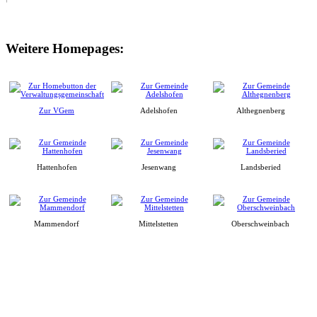
Weitere Homepages:
Zur VGem
Adelshofen
Althegnenberg
Hattenhofen
Jesenwang
Landsberied
Mammendorf
Mittelstetten
Oberschweinbach