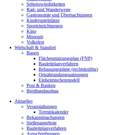
Sehenswürdigkeiten
Rad- und Wanderwege
Gastronomie und Übernachtungen
Kinderspielplätze
Sporteinrichtungen
Kino
Museum
Volksfest
Wirtschaft & Standort
Bauen
Flächennutzungsplan (FNP)
Bauleitplanverfahren
Bebauungspläne (rechtskräftig)
Ortsabrundungssatzungen
Einheimischenmodell
Post & Banken
Breitbandausbau
Aktuelles
Veranstaltungen
Terminkalender
Bekanntmachungen
Stellenangebote
Bauleitplanverfahren
Ausschreibungen