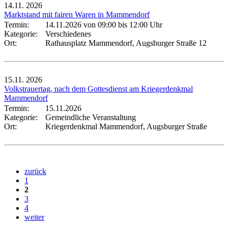
14.11.
2026
Marktstand mit fairen Waren in Mammendorf
Termin:
14.11.2026 von 09:00
bis 12:00 Uhr
Kategorie:
Verschiedenes
Ort:
Rathausplatz Mammendorf, Augsburger Straße 12
15.11.
2026
Volkstrauertag, nach dem Gottesdienst am Kriegerdenkmal
Mammendorf
Termin:
15.11.2026
Kategorie:
Gemeindliche Veranstaltung
Ort:
Kriegerdenkmal Mammendorf, Augsburger Straße
zurück
1
2
3
4
weiter