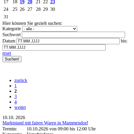
17
18
19
20
21
22
23
24
25
26
27
28
29
30
31
Hier können Sie gezielt suchen:
Kategorie
Suchwort
Datum
bis:
reset
zurück
1
2
3
4
weiter
10.10.
2026
Marktstand mit fairen Waren in Mammendorf
Termin:
10.10.2026 von 09:00
bis 12:00 Uhr