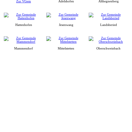
Zur VGem
Adelshofen
Althegnenberg
Hattenhofen
Jesenwang
Landsberied
Mammendorf
Mittelstetten
Oberschweinbach