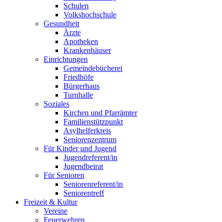
Schulen
Volkshochschule
Gesundheit
Ärzte
Apotheken
Krankenhäuser
Einrichtungen
Gemeindebücherei
Friedhöfe
Bürgerhaus
Turnhalle
Soziales
Kirchen und Pfarrämter
Familienstützpunkt
Asylhelferkreis
Seniorenzentrum
Für Kinder und Jugend
Jugendreferent/in
Jugendbeirat
Für Senioren
Seniorenreferent/in
Seniorentreff
Freizeit & Kultur
Vereine
Feuerwehren