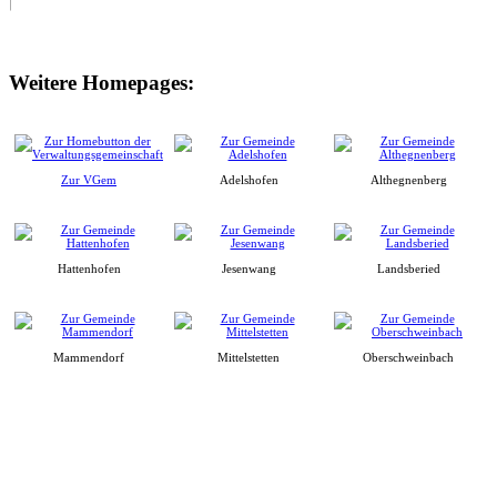
Weitere Homepages:
Zur VGem
Adelshofen
Althegnenberg
Hattenhofen
Jesenwang
Landsberied
Mammendorf
Mittelstetten
Oberschweinbach