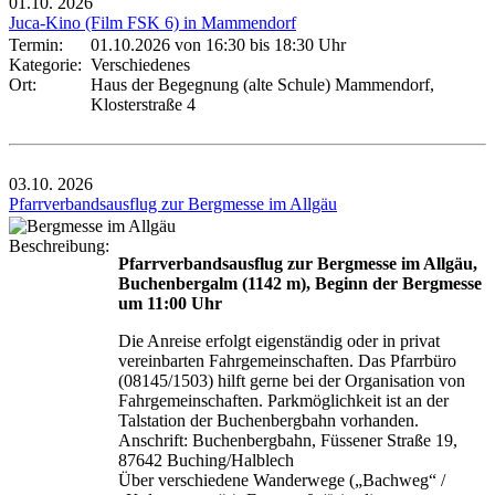
01.10.
2026
Juca-Kino (Film FSK 6) in Mammendorf
Termin:
01.10.2026 von 16:30
bis 18:30 Uhr
Kategorie:
Verschiedenes
Ort:
Haus der Begegnung (alte Schule) Mammendorf,
Klosterstraße 4
03.10.
2026
Pfarrverbandsausflug zur Bergmesse im Allgäu
Beschreibung:
Pfarrverbandsausflug zur Bergmesse im Allgäu,
Buchenbergalm (1142 m), Beginn der Bergmesse
um 11:00 Uhr
Die Anreise erfolgt eigenständig oder in privat
vereinbarten Fahrgemeinschaften. Das Pfarrbüro
(08145/1503) hilft gerne bei der Organisation von
Fahrgemeinschaften. Parkmöglichkeit ist an der
Talstation der Buchenbergbahn vorhanden.
Anschrift: Buchenbergbahn, Füssener Straße 19,
87642 Buching/Halblech
Über verschiedene Wanderwege („Bachweg“ /