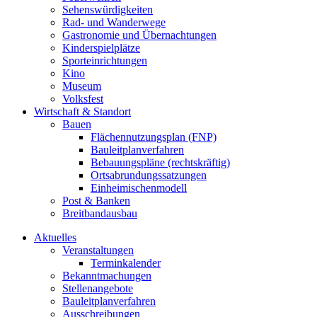
Sehenswürdigkeiten
Rad- und Wanderwege
Gastronomie und Übernachtungen
Kinderspielplätze
Sporteinrichtungen
Kino
Museum
Volksfest
Wirtschaft & Standort
Bauen
Flächennutzungsplan (FNP)
Bauleitplanverfahren
Bebauungspläne (rechtskräftig)
Ortsabrundungssatzungen
Einheimischenmodell
Post & Banken
Breitbandausbau
Aktuelles
Veranstaltungen
Terminkalender
Bekanntmachungen
Stellenangebote
Bauleitplanverfahren
Ausschreibungen