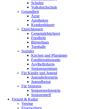
Schulen
Volkshochschule
Gesundheit
Ärzte
Apotheken
Krankenhäuser
Einrichtungen
Gemeindebücherei
Friedhöfe
Bürgerhaus
Turnhalle
Soziales
Kirchen und Pfarrämter
Familienstützpunkt
Asylhelferkreis
Seniorenzentrum
Für Kinder und Jugend
Jugendreferent/in
Jugendbeirat
Für Senioren
Seniorenreferent/in
Seniorentreff
Freizeit & Kultur
Vereine
Feuerwehren