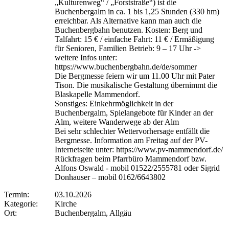
„Kulturenweg“ / „Forststraße“) ist die
Buchenbergalm in ca. 1 bis 1,25 Stunden (330 hm)
erreichbar. Als Alternative kann man auch die
Buchenbergbahn benutzen. Kosten: Berg und
Talfahrt: 15 € / einfache Fahrt: 11 € / Ermäßigung
für Senioren, Familien Betrieb: 9 – 17 Uhr ->
weitere Infos unter:
https://www.buchenbergbahn.de/de/sommer
Die Bergmesse feiern wir um 11.00 Uhr mit Pater
Tison. Die musikalische Gestaltung übernimmt die
Blaskapelle Mammendorf.
Sonstiges: Einkehrmöglichkeit in der
Buchenbergalm, Spielangebote für Kinder an der
Alm, weitere Wanderwege ab der Alm
Bei sehr schlechter Wettervorhersage entfällt die
Bergmesse. Information am Freitag auf der PV-
Internetseite unter: https://www.pv-mammendorf.de/
Rückfragen beim Pfarrbüro Mammendorf bzw.
Alfons Oswald - mobil 01522/2555781 oder Sigrid
Donhauser – mobil 0162/6643802
Termin:
03.10.2026
Kategorie:
Kirche
Ort:
Buchenbergalm, Allgäu