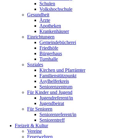
Schulen
Volkshochschule
Gesundheit
Ärzte
Apotheken
Krankenhäuser
Einrichtungen
Gemeindebücherei
Friedhöfe
Bürgerhaus
Turnhalle
Soziales
Kirchen und Pfarrämter
Familienstützpunkt
Asylhelferkreis
Seniorenzentrum
Für Kinder und Jugend
Jugendreferent/in
Jugendbeirat
Für Senioren
Seniorenreferent/in
Seniorentreff
Freizeit & Kultur
Vereine
Feuerwehren