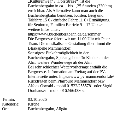
„Kulturenweg“ / „Forststraße“) ist die
Buchenbergalm in ca. 1 bis 1,25 Stunden (330 hm)
erreichbar. Als Alternative kann man auch die
Buchenbergbahn benutzen. Kosten: Berg und
Talfahrt: 15 € / einfache Fahrt: 11 € / Ermäßigung
für Senioren, Familien Betrieb: 9 – 17 Uhr ->
weitere Infos unter:
https://www.buchenbergbahn.de/de/sommer
Die Bergmesse feiern wir um 11.00 Uhr mit Pater
Tison. Die musikalische Gestaltung übernimmt die
Blaskapelle Mammendorf.
Sonstiges: Einkehrmöglichkeit in der
Buchenbergalm, Spielangebote für Kinder an der
Alm, weitere Wanderwege ab der Alm
Bei sehr schlechter Wettervorhersage entfällt die
Bergmesse. Information am Freitag auf der PV-
Internetseite unter: https://www.pv-mammendorf.de/
Rückfragen beim Pfarrbüro Mammendorf bzw.
Alfons Oswald - mobil 01522/2555781 oder Sigrid
Donhauser – mobil 0162/6643802
Termin:
03.10.2026
Kategorie:
Kirche
Ort:
Buchenbergalm, Allgäu