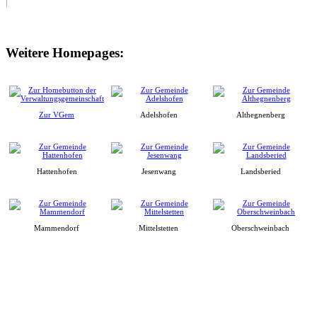
Weitere Homepages:
Zur VGem
Adelshofen
Althegnenberg
Hattenhofen
Jesenwang
Landsberied
Mammendorf
Mittelstetten
Oberschweinbach