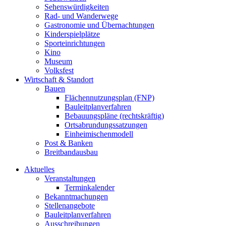
Sehenswürdigkeiten
Rad- und Wanderwege
Gastronomie und Übernachtungen
Kinderspielplätze
Sporteinrichtungen
Kino
Museum
Volksfest
Wirtschaft & Standort
Bauen
Flächennutzungsplan (FNP)
Bauleitplanverfahren
Bebauungspläne (rechtskräftig)
Ortsabrundungssatzungen
Einheimischenmodell
Post & Banken
Breitbandausbau
Aktuelles
Veranstaltungen
Terminkalender
Bekanntmachungen
Stellenangebote
Bauleitplanverfahren
Ausschreibungen