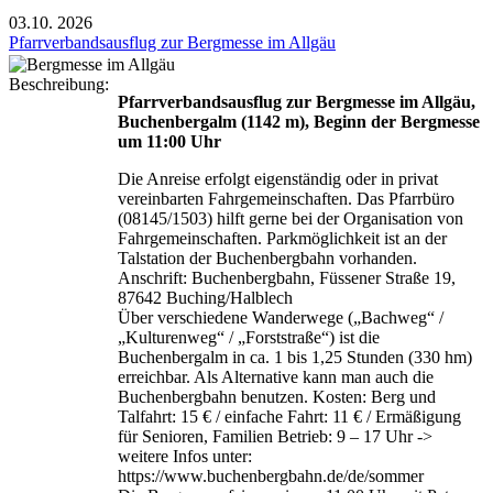
03.10.
2026
Pfarrverbandsausflug zur Bergmesse im Allgäu
Beschreibung:
Pfarrverbandsausflug zur Bergmesse im Allgäu,
Buchenbergalm (1142 m), Beginn der Bergmesse
um 11:00 Uhr
Die Anreise erfolgt eigenständig oder in privat
vereinbarten Fahrgemeinschaften. Das Pfarrbüro
(08145/1503) hilft gerne bei der Organisation von
Fahrgemeinschaften. Parkmöglichkeit ist an der
Talstation der Buchenbergbahn vorhanden.
Anschrift: Buchenbergbahn, Füssener Straße 19,
87642 Buching/Halblech
Über verschiedene Wanderwege („Bachweg“ /
„Kulturenweg“ / „Forststraße“) ist die
Buchenbergalm in ca. 1 bis 1,25 Stunden (330 hm)
erreichbar. Als Alternative kann man auch die
Buchenbergbahn benutzen. Kosten: Berg und
Talfahrt: 15 € / einfache Fahrt: 11 € / Ermäßigung
für Senioren, Familien Betrieb: 9 – 17 Uhr ->
weitere Infos unter:
https://www.buchenbergbahn.de/de/sommer