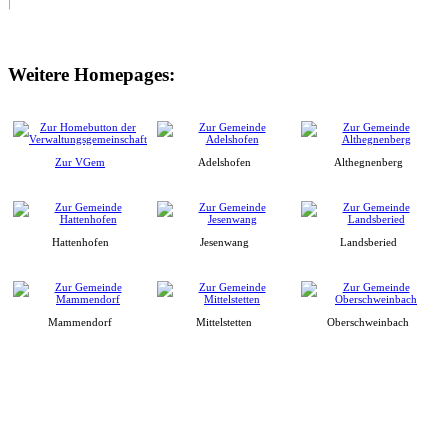
Weitere Homepages:
Zur VGem
Adelshofen
Althegnenberg
Hattenhofen
Jesenwang
Landsberied
Mammendorf
Mittelstetten
Oberschweinbach