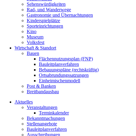
Sehenswürdigkeiten
Rad- und Wanderwege
Gastronomie und Übernachtungen
Kinderspielplätze
Sporteinrichtungen
Kino
Museum
Volksfest
Wirtschaft & Standort
Bauen
Flächennutzungsplan (FNP)
Bauleitplanverfahren
Bebauungspläne (rechtskräftig)
Ortsabrundungssatzungen
Einheimischenmodell
Post & Banken
Breitbandausbau
Aktuelles
Veranstaltungen
Terminkalender
Bekanntmachungen
Stellenangebote
Bauleitplanverfahren
Ausschreibungen