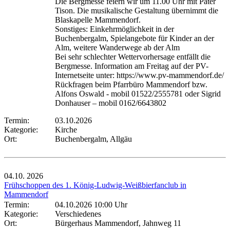
Die Bergmesse feiern wir um 11.00 Uhr mit Pater
Tison. Die musikalische Gestaltung übernimmt die
Blaskapelle Mammendorf.
Sonstiges: Einkehrmöglichkeit in der
Buchenbergalm, Spielangebote für Kinder an der
Alm, weitere Wanderwege ab der Alm
Bei sehr schlechter Wettervorhersage entfällt die
Bergmesse. Information am Freitag auf der PV-
Internetseite unter: https://www.pv-mammendorf.de/
Rückfragen beim Pfarrbüro Mammendorf bzw.
Alfons Oswald - mobil 01522/2555781 oder Sigrid
Donhauser – mobil 0162/6643802
Termin:
03.10.2026
Kategorie:
Kirche
Ort:
Buchenbergalm, Allgäu
04.10.
2026
Frühschoppen des 1. König-Ludwig-Weißbierfanclub in
Mammendorf
Termin:
04.10.2026 10:00 Uhr
Kategorie:
Verschiedenes
Ort:
Bürgerhaus Mammendorf, Jahnweg 11