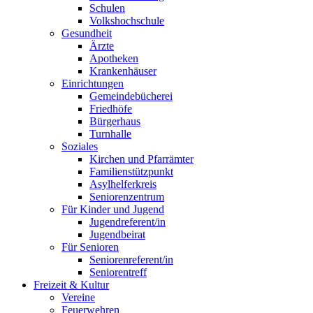
Schulen
Volkshochschule
Gesundheit
Ärzte
Apotheken
Krankenhäuser
Einrichtungen
Gemeindebücherei
Friedhöfe
Bürgerhaus
Turnhalle
Soziales
Kirchen und Pfarrämter
Familienstützpunkt
Asylhelferkreis
Seniorenzentrum
Für Kinder und Jugend
Jugendreferent/in
Jugendbeirat
Für Senioren
Seniorenreferent/in
Seniorentreff
Freizeit & Kultur
Vereine
Feuerwehren