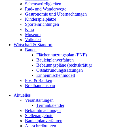
Sehenswürdigkeiten
Rad- und Wanderwege
Gastronomie und Übernachtungen
Kinderspielplätze
Sporteinrichtungen
Kino
Museum
Volksfest
Wirtschaft & Standort
Bauen
Flächennutzungsplan (FNP)
Bauleitplanverfahren
Bebauungspläne (rechtskräftig)
Ortsabrundungssatzungen
Einheimischenmodell
Post & Banken
Breitbandausbau
Aktuelles
Veranstaltungen
Terminkalender
Bekanntmachungen
Stellenangebote
Bauleitplanverfahren
Ausschreibungen