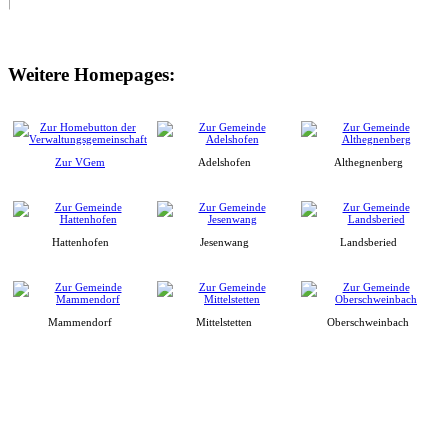
Weitere Homepages:
Zur VGem
Adelshofen
Althegnenberg
Hattenhofen
Jesenwang
Landsberied
Mammendorf
Mittelstetten
Oberschweinbach