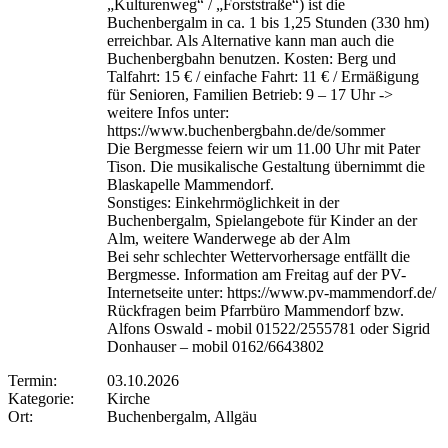
„Kulturenweg“ / „Forststraße“) ist die
Buchenbergalm in ca. 1 bis 1,25 Stunden (330 hm)
erreichbar. Als Alternative kann man auch die
Buchenbergbahn benutzen. Kosten: Berg und
Talfahrt: 15 € / einfache Fahrt: 11 € / Ermäßigung
für Senioren, Familien Betrieb: 9 – 17 Uhr ->
weitere Infos unter:
https://www.buchenbergbahn.de/de/sommer
Die Bergmesse feiern wir um 11.00 Uhr mit Pater
Tison. Die musikalische Gestaltung übernimmt die
Blaskapelle Mammendorf.
Sonstiges: Einkehrmöglichkeit in der
Buchenbergalm, Spielangebote für Kinder an der
Alm, weitere Wanderwege ab der Alm
Bei sehr schlechter Wettervorhersage entfällt die
Bergmesse. Information am Freitag auf der PV-
Internetseite unter: https://www.pv-mammendorf.de/
Rückfragen beim Pfarrbüro Mammendorf bzw.
Alfons Oswald - mobil 01522/2555781 oder Sigrid
Donhauser – mobil 0162/6643802
Termin:
03.10.2026
Kategorie:
Kirche
Ort:
Buchenbergalm, Allgäu