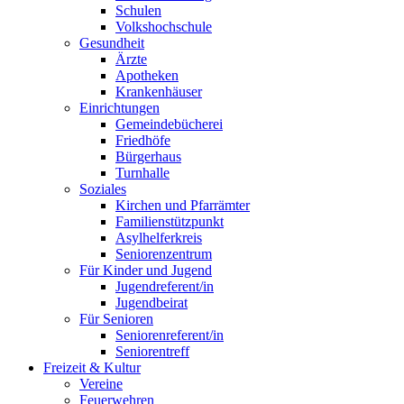
Schulen
Volkshochschule
Gesundheit
Ärzte
Apotheken
Krankenhäuser
Einrichtungen
Gemeindebücherei
Friedhöfe
Bürgerhaus
Turnhalle
Soziales
Kirchen und Pfarrämter
Familienstützpunkt
Asylhelferkreis
Seniorenzentrum
Für Kinder und Jugend
Jugendreferent/in
Jugendbeirat
Für Senioren
Seniorenreferent/in
Seniorentreff
Freizeit & Kultur
Vereine
Feuerwehren