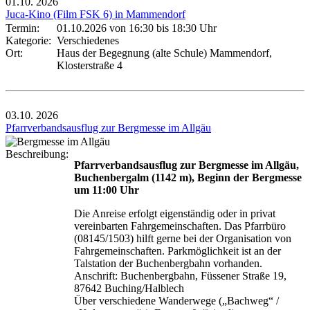
01.10.
2026
Juca-Kino (Film FSK 6) in Mammendorf
Termin:
01.10.2026 von 16:30
bis 18:30 Uhr
Kategorie:
Verschiedenes
Ort:
Haus der Begegnung (alte Schule) Mammendorf,
Klosterstraße 4
03.10.
2026
Pfarrverbandsausflug zur Bergmesse im Allgäu
Beschreibung:
Pfarrverbandsausflug zur Bergmesse im Allgäu,
Buchenbergalm (1142 m), Beginn der Bergmesse
um 11:00 Uhr
Die Anreise erfolgt eigenständig oder in privat
vereinbarten Fahrgemeinschaften. Das Pfarrbüro
(08145/1503) hilft gerne bei der Organisation von
Fahrgemeinschaften. Parkmöglichkeit ist an der
Talstation der Buchenbergbahn vorhanden.
Anschrift: Buchenbergbahn, Füssener Straße 19,
87642 Buching/Halblech
Über verschiedene Wanderwege („Bachweg“ /