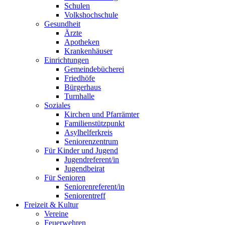
Schulen
Volkshochschule
Gesundheit
Ärzte
Apotheken
Krankenhäuser
Einrichtungen
Gemeindebücherei
Friedhöfe
Bürgerhaus
Turnhalle
Soziales
Kirchen und Pfarrämter
Familienstützpunkt
Asylhelferkreis
Seniorenzentrum
Für Kinder und Jugend
Jugendreferent/in
Jugendbeirat
Für Senioren
Seniorenreferent/in
Seniorentreff
Freizeit & Kultur
Vereine
Feuerwehren