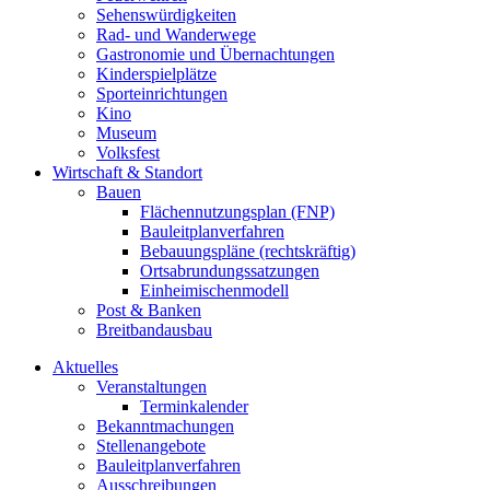
Sehenswürdigkeiten
Rad- und Wanderwege
Gastronomie und Übernachtungen
Kinderspielplätze
Sporteinrichtungen
Kino
Museum
Volksfest
Wirtschaft & Standort
Bauen
Flächennutzungsplan (FNP)
Bauleitplanverfahren
Bebauungspläne (rechtskräftig)
Ortsabrundungssatzungen
Einheimischenmodell
Post & Banken
Breitbandausbau
Aktuelles
Veranstaltungen
Terminkalender
Bekanntmachungen
Stellenangebote
Bauleitplanverfahren
Ausschreibungen