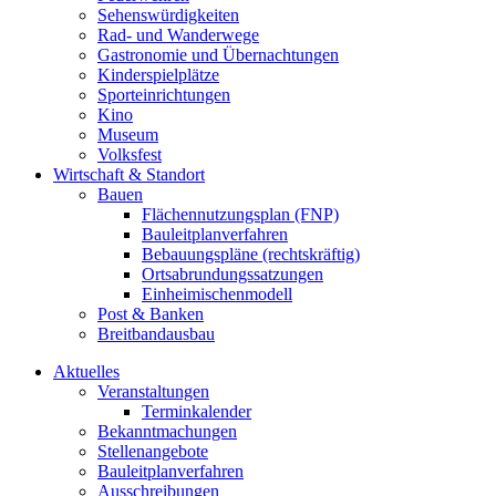
Sehenswürdigkeiten
Rad- und Wanderwege
Gastronomie und Übernachtungen
Kinderspielplätze
Sporteinrichtungen
Kino
Museum
Volksfest
Wirtschaft & Standort
Bauen
Flächennutzungsplan (FNP)
Bauleitplanverfahren
Bebauungspläne (rechtskräftig)
Ortsabrundungssatzungen
Einheimischenmodell
Post & Banken
Breitbandausbau
Aktuelles
Veranstaltungen
Terminkalender
Bekanntmachungen
Stellenangebote
Bauleitplanverfahren
Ausschreibungen