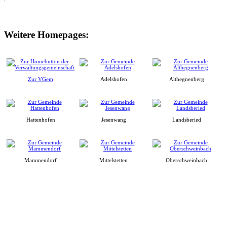
Weitere Homepages:
Zur VGem
Adelshofen
Althegnenberg
Hattenhofen
Jesenwang
Landsberied
Mammendorf
Mittelstetten
Oberschweinbach