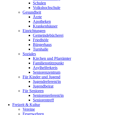
Schulen
Volkshochschule
Gesundheit
Ärzte
Apotheken
Krankenhäuser
Einrichtungen
Gemeindebücherei
Friedhöfe
Bürgerhaus
Turnhalle
Soziales
Kirchen und Pfarrämter
Familienstützpunkt
Asylhelferkreis
Seniorenzentrum
Für Kinder und Jugend
Jugendreferent/in
Jugendbeirat
Für Senioren
Seniorenreferent/in
Seniorentreff
Freizeit & Kultur
Vereine
Feuerwehren