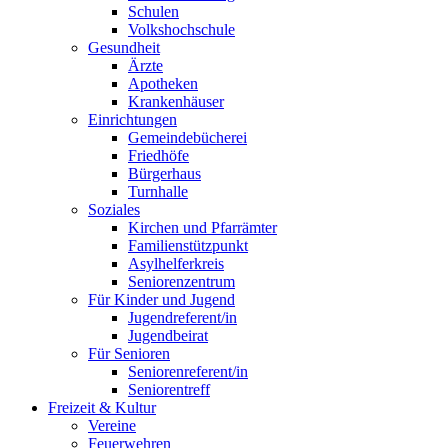
Schulen
Volkshochschule
Gesundheit
Ärzte
Apotheken
Krankenhäuser
Einrichtungen
Gemeindebücherei
Friedhöfe
Bürgerhaus
Turnhalle
Soziales
Kirchen und Pfarrämter
Familienstützpunkt
Asylhelferkreis
Seniorenzentrum
Für Kinder und Jugend
Jugendreferent/in
Jugendbeirat
Für Senioren
Seniorenreferent/in
Seniorentreff
Freizeit & Kultur
Vereine
Feuerwehren