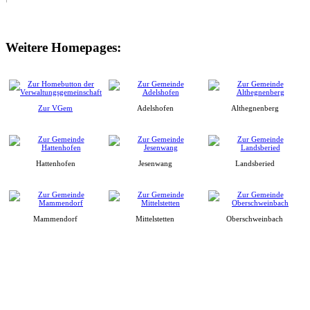
Weitere Homepages:
Zur VGem
Adelshofen
Althegnenberg
Hattenhofen
Jesenwang
Landsberied
Mammendorf
Mittelstetten
Oberschweinbach