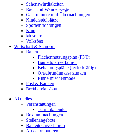
Sehenswürdigkeiten
Rad- und Wanderwege
Gastronomie und Übernachtungen
Kinderspielplätze
Sporteinrichtungen
Kino
Museum
Volksfest
Wirtschaft & Standort
Bauen
Flächennutzungsplan (FNP)
Bauleitplanverfahren
Bebauungspläne (rechtskräftig)
Ortsabrundungssatzungen
Einheimischenmodell
Post & Banken
Breitbandausbau
Aktuelles
Veranstaltungen
Terminkalender
Bekanntmachungen
Stellenangebote
Bauleitplanverfahren
Ausschreibungen