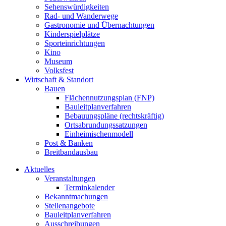
Sehenswürdigkeiten
Rad- und Wanderwege
Gastronomie und Übernachtungen
Kinderspielplätze
Sporteinrichtungen
Kino
Museum
Volksfest
Wirtschaft & Standort
Bauen
Flächennutzungsplan (FNP)
Bauleitplanverfahren
Bebauungspläne (rechtskräftig)
Ortsabrundungssatzungen
Einheimischenmodell
Post & Banken
Breitbandausbau
Aktuelles
Veranstaltungen
Terminkalender
Bekanntmachungen
Stellenangebote
Bauleitplanverfahren
Ausschreibungen