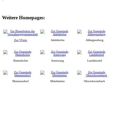
Weitere Homepages:
Zur VGem
Adelshofen
Althegnenberg
Hattenhofen
Jesenwang
Landsberied
Mammendorf
Mittelstetten
Oberschweinbach