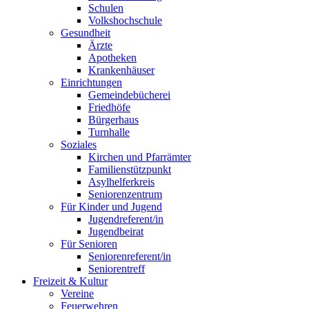
Schulen
Volkshochschule
Gesundheit
Ärzte
Apotheken
Krankenhäuser
Einrichtungen
Gemeindebücherei
Friedhöfe
Bürgerhaus
Turnhalle
Soziales
Kirchen und Pfarrämter
Familienstützpunkt
Asylhelferkreis
Seniorenzentrum
Für Kinder und Jugend
Jugendreferent/in
Jugendbeirat
Für Senioren
Seniorenreferent/in
Seniorentreff
Freizeit & Kultur
Vereine
Feuerwehren