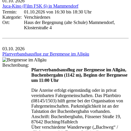
01.10.
2026
Juca-Kino (Film FSK 6) in Mammendorf
Termin:
01.10.2026 von 16:30
bis 18:30 Uhr
Kategorie:
Verschiedenes
Ort:
Haus der Begegnung (alte Schule) Mammendorf,
Klosterstraße 4
03.10.
2026
Pfarrverbandsausflug zur Bergmesse im Allgäu
Beschreibung:
Pfarrverbandsausflug zur Bergmesse im Allgäu,
Buchenbergalm (1142 m), Beginn der Bergmesse
um 11:00 Uhr
Die Anreise erfolgt eigenständig oder in privat
vereinbarten Fahrgemeinschaften. Das Pfarrbüro
(08145/1503) hilft gerne bei der Organisation von
Fahrgemeinschaften. Parkmöglichkeit ist an der
Talstation der Buchenbergbahn vorhanden.
Anschrift: Buchenbergbahn, Füssener Straße 19,
87642 Buching/Halblech
Über verschiedene Wanderwege („Bachweg“ /