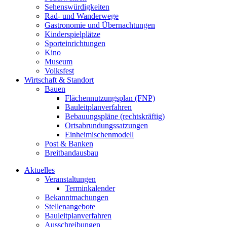
Sehenswürdigkeiten
Rad- und Wanderwege
Gastronomie und Übernachtungen
Kinderspielplätze
Sporteinrichtungen
Kino
Museum
Volksfest
Wirtschaft & Standort
Bauen
Flächennutzungsplan (FNP)
Bauleitplanverfahren
Bebauungspläne (rechtskräftig)
Ortsabrundungssatzungen
Einheimischenmodell
Post & Banken
Breitbandausbau
Aktuelles
Veranstaltungen
Terminkalender
Bekanntmachungen
Stellenangebote
Bauleitplanverfahren
Ausschreibungen