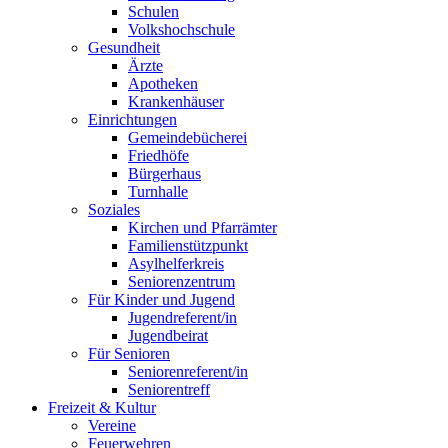
Schulen
Volkshochschule
Gesundheit
Ärzte
Apotheken
Krankenhäuser
Einrichtungen
Gemeindebücherei
Friedhöfe
Bürgerhaus
Turnhalle
Soziales
Kirchen und Pfarrämter
Familienstützpunkt
Asylhelferkreis
Seniorenzentrum
Für Kinder und Jugend
Jugendreferent/in
Jugendbeirat
Für Senioren
Seniorenreferent/in
Seniorentreff
Freizeit & Kultur
Vereine
Feuerwehren