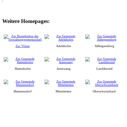
Weitere Homepages:
Zur VGem
Adelshofen
Althegnenberg
Hattenhofen
Jesenwang
Landsberied
Mammendorf
Mittelstetten
Oberschweinbach