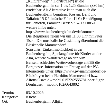
„Kulturenweg“ / „Forststraße“) ist die
Buchenbergalm in ca. 1 bis 1,25 Stunden (330 hm)
erreichbar. Als Alternative kann man auch die
Buchenbergbahn benutzen. Kosten: Berg und
Talfahrt: 15 € / einfache Fahrt: 11 € / Ermäßigung
für Senioren, Familien Betrieb: 9 – 17 Uhr ->
weitere Infos unter:
https://www.buchenbergbahn.de/de/sommer
Die Bergmesse feiern wir um 11.00 Uhr mit Pater
Tison. Die musikalische Gestaltung übernimmt die
Blaskapelle Mammendorf.
Sonstiges: Einkehrmöglichkeit in der
Buchenbergalm, Spielangebote für Kinder an der
Alm, weitere Wanderwege ab der Alm
Bei sehr schlechter Wettervorhersage entfällt die
Bergmesse. Information am Freitag auf der PV-
Internetseite unter: https://www.pv-mammendorf.de/
Rückfragen beim Pfarrbüro Mammendorf bzw.
Alfons Oswald - mobil 01522/2555781 oder Sigrid
Donhauser – mobil 0162/6643802
Termin:
03.10.2026
Kategorie:
Kirche
Ort:
Buchenbergalm, Allgäu