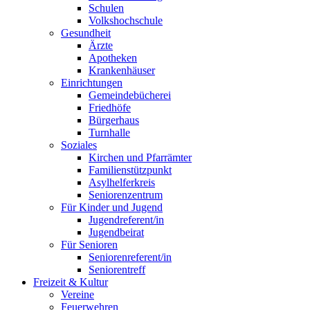
Schulen
Volkshochschule
Gesundheit
Ärzte
Apotheken
Krankenhäuser
Einrichtungen
Gemeindebücherei
Friedhöfe
Bürgerhaus
Turnhalle
Soziales
Kirchen und Pfarrämter
Familienstützpunkt
Asylhelferkreis
Seniorenzentrum
Für Kinder und Jugend
Jugendreferent/in
Jugendbeirat
Für Senioren
Seniorenreferent/in
Seniorentreff
Freizeit & Kultur
Vereine
Feuerwehren