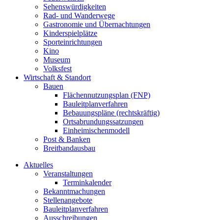
Sehenswürdigkeiten
Rad- und Wanderwege
Gastronomie und Übernachtungen
Kinderspielplätze
Sporteinrichtungen
Kino
Museum
Volksfest
Wirtschaft & Standort
Bauen
Flächennutzungsplan (FNP)
Bauleitplanverfahren
Bebauungspläne (rechtskräftig)
Ortsabrundungssatzungen
Einheimischenmodell
Post & Banken
Breitbandausbau
Aktuelles
Veranstaltungen
Terminkalender
Bekanntmachungen
Stellenangebote
Bauleitplanverfahren
Ausschreibungen