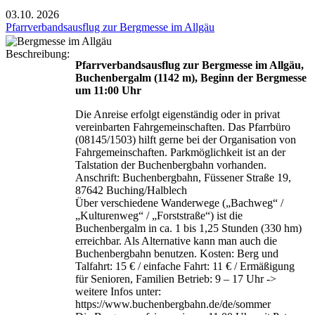
03.10.
2026
Pfarrverbandsausflug zur Bergmesse im Allgäu
Beschreibung:
Pfarrverbandsausflug zur Bergmesse im Allgäu,
Buchenbergalm (1142 m), Beginn der Bergmesse
um 11:00 Uhr
Die Anreise erfolgt eigenständig oder in privat
vereinbarten Fahrgemeinschaften. Das Pfarrbüro
(08145/1503) hilft gerne bei der Organisation von
Fahrgemeinschaften. Parkmöglichkeit ist an der
Talstation der Buchenbergbahn vorhanden.
Anschrift: Buchenbergbahn, Füssener Straße 19,
87642 Buching/Halblech
Über verschiedene Wanderwege („Bachweg“ /
„Kulturenweg“ / „Forststraße“) ist die
Buchenbergalm in ca. 1 bis 1,25 Stunden (330 hm)
erreichbar. Als Alternative kann man auch die
Buchenbergbahn benutzen. Kosten: Berg und
Talfahrt: 15 € / einfache Fahrt: 11 € / Ermäßigung
für Senioren, Familien Betrieb: 9 – 17 Uhr ->
weitere Infos unter:
https://www.buchenbergbahn.de/de/sommer