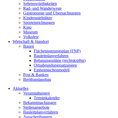
Sehenswürdigkeiten
Rad- und Wanderwege
Gastronomie und Übernachtungen
Kinderspielplätze
Sporteinrichtungen
Kino
Museum
Volksfest
Wirtschaft & Standort
Bauen
Flächennutzungsplan (FNP)
Bauleitplanverfahren
Bebauungspläne (rechtskräftig)
Ortsabrundungssatzungen
Einheimischenmodell
Post & Banken
Breitbandausbau
Aktuelles
Veranstaltungen
Terminkalender
Bekanntmachungen
Stellenangebote
Bauleitplanverfahren
Ausschreibungen