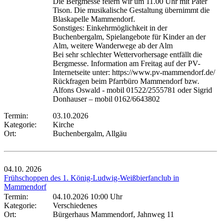
Die Bergmesse feiern wir um 11.00 Uhr mit Pater
Tison. Die musikalische Gestaltung übernimmt die
Blaskapelle Mammendorf.
Sonstiges: Einkehrmöglichkeit in der
Buchenbergalm, Spielangebote für Kinder an der
Alm, weitere Wanderwege ab der Alm
Bei sehr schlechter Wettervorhersage entfällt die
Bergmesse. Information am Freitag auf der PV-
Internetseite unter: https://www.pv-mammendorf.de/
Rückfragen beim Pfarrbüro Mammendorf bzw.
Alfons Oswald - mobil 01522/2555781 oder Sigrid
Donhauser – mobil 0162/6643802
Termin:
03.10.2026
Kategorie:
Kirche
Ort:
Buchenbergalm, Allgäu
04.10.
2026
Frühschoppen des 1. König-Ludwig-Weißbierfanclub in
Mammendorf
Termin:
04.10.2026 10:00 Uhr
Kategorie:
Verschiedenes
Ort:
Bürgerhaus Mammendorf, Jahnweg 11