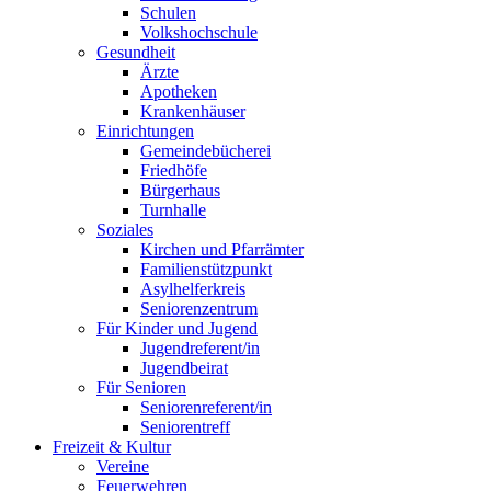
Schulen
Volkshochschule
Gesundheit
Ärzte
Apotheken
Krankenhäuser
Einrichtungen
Gemeindebücherei
Friedhöfe
Bürgerhaus
Turnhalle
Soziales
Kirchen und Pfarrämter
Familienstützpunkt
Asylhelferkreis
Seniorenzentrum
Für Kinder und Jugend
Jugendreferent/in
Jugendbeirat
Für Senioren
Seniorenreferent/in
Seniorentreff
Freizeit & Kultur
Vereine
Feuerwehren