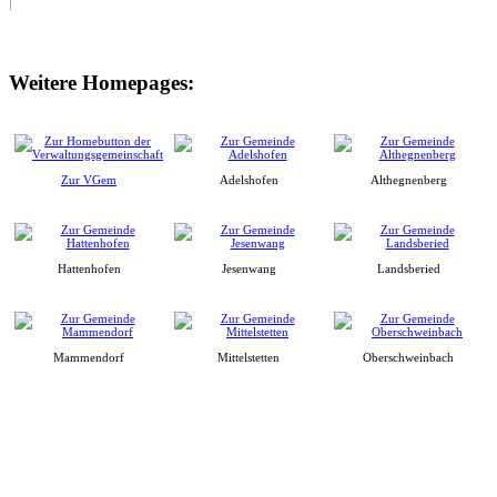
Weitere Homepages:
Zur VGem
Adelshofen
Althegnenberg
Hattenhofen
Jesenwang
Landsberied
Mammendorf
Mittelstetten
Oberschweinbach