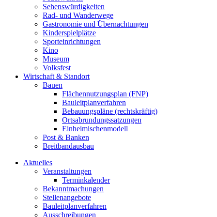
Sehenswürdigkeiten
Rad- und Wanderwege
Gastronomie und Übernachtungen
Kinderspielplätze
Sporteinrichtungen
Kino
Museum
Volksfest
Wirtschaft & Standort
Bauen
Flächennutzungsplan (FNP)
Bauleitplanverfahren
Bebauungspläne (rechtskräftig)
Ortsabrundungssatzungen
Einheimischenmodell
Post & Banken
Breitbandausbau
Aktuelles
Veranstaltungen
Terminkalender
Bekanntmachungen
Stellenangebote
Bauleitplanverfahren
Ausschreibungen