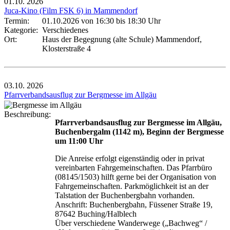
01.10.
2026
Juca-Kino (Film FSK 6) in Mammendorf
Termin:
01.10.2026 von 16:30
bis 18:30 Uhr
Kategorie:
Verschiedenes
Ort:
Haus der Begegnung (alte Schule) Mammendorf,
Klosterstraße 4
03.10.
2026
Pfarrverbandsausflug zur Bergmesse im Allgäu
Beschreibung:
Pfarrverbandsausflug zur Bergmesse im Allgäu,
Buchenbergalm (1142 m), Beginn der Bergmesse
um 11:00 Uhr
Die Anreise erfolgt eigenständig oder in privat
vereinbarten Fahrgemeinschaften. Das Pfarrbüro
(08145/1503) hilft gerne bei der Organisation von
Fahrgemeinschaften. Parkmöglichkeit ist an der
Talstation der Buchenbergbahn vorhanden.
Anschrift: Buchenbergbahn, Füssener Straße 19,
87642 Buching/Halblech
Über verschiedene Wanderwege („Bachweg“ /