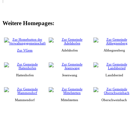
Weitere Homepages:
Zur VGem
Adelshofen
Althegnenberg
Hattenhofen
Jesenwang
Landsberied
Mammendorf
Mittelstetten
Oberschweinbach