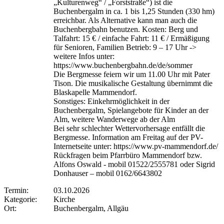
„Kulturenweg“ / „Forststraße“) ist die
Buchenbergalm in ca. 1 bis 1,25 Stunden (330 hm)
erreichbar. Als Alternative kann man auch die
Buchenbergbahn benutzen. Kosten: Berg und
Talfahrt: 15 € / einfache Fahrt: 11 € / Ermäßigung
für Senioren, Familien Betrieb: 9 – 17 Uhr ->
weitere Infos unter:
https://www.buchenbergbahn.de/de/sommer
Die Bergmesse feiern wir um 11.00 Uhr mit Pater
Tison. Die musikalische Gestaltung übernimmt die
Blaskapelle Mammendorf.
Sonstiges: Einkehrmöglichkeit in der
Buchenbergalm, Spielangebote für Kinder an der
Alm, weitere Wanderwege ab der Alm
Bei sehr schlechter Wettervorhersage entfällt die
Bergmesse. Information am Freitag auf der PV-
Internetseite unter: https://www.pv-mammendorf.de/
Rückfragen beim Pfarrbüro Mammendorf bzw.
Alfons Oswald - mobil 01522/2555781 oder Sigrid
Donhauser – mobil 0162/6643802
Termin:
03.10.2026
Kategorie:
Kirche
Ort:
Buchenbergalm, Allgäu