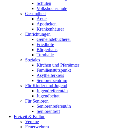
Schulen
Volkshochschule
Gesundheit
Ärzte
Apotheken
Krankenhäuser
Einrichtungen
Gemeindebücherei
Friedhöfe
Bürgerhaus
Turnhalle
Soziales
Kirchen und Pfarrämter
Familienstützpunkt
Asylhelferkreis
Seniorenzentrum
Für Kinder und Jugend
Jugendreferent/in
Jugendbeirat
Für Senioren
Seniorenreferent/in
Seniorentreff
Freizeit & Kultur
Vereine
Feuerwehren