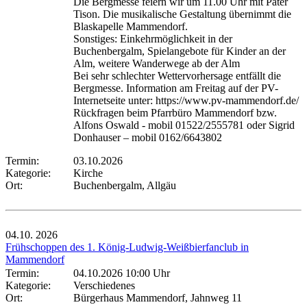
Die Bergmesse feiern wir um 11.00 Uhr mit Pater
Tison. Die musikalische Gestaltung übernimmt die
Blaskapelle Mammendorf.
Sonstiges: Einkehrmöglichkeit in der
Buchenbergalm, Spielangebote für Kinder an der
Alm, weitere Wanderwege ab der Alm
Bei sehr schlechter Wettervorhersage entfällt die
Bergmesse. Information am Freitag auf der PV-
Internetseite unter: https://www.pv-mammendorf.de/
Rückfragen beim Pfarrbüro Mammendorf bzw.
Alfons Oswald - mobil 01522/2555781 oder Sigrid
Donhauser – mobil 0162/6643802
Termin:
03.10.2026
Kategorie:
Kirche
Ort:
Buchenbergalm, Allgäu
04.10.
2026
Frühschoppen des 1. König-Ludwig-Weißbierfanclub in
Mammendorf
Termin:
04.10.2026 10:00 Uhr
Kategorie:
Verschiedenes
Ort:
Bürgerhaus Mammendorf, Jahnweg 11