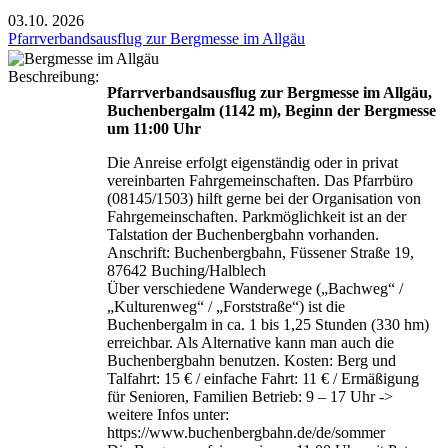
03.10.
2026
Pfarrverbandsausflug zur Bergmesse im Allgäu
Beschreibung:
Pfarrverbandsausflug zur Bergmesse im Allgäu,
Buchenbergalm (1142 m), Beginn der Bergmesse
um 11:00 Uhr
Die Anreise erfolgt eigenständig oder in privat
vereinbarten Fahrgemeinschaften. Das Pfarrbüro
(08145/1503) hilft gerne bei der Organisation von
Fahrgemeinschaften. Parkmöglichkeit ist an der
Talstation der Buchenbergbahn vorhanden.
Anschrift: Buchenbergbahn, Füssener Straße 19,
87642 Buching/Halblech
Über verschiedene Wanderwege („Bachweg“ /
„Kulturenweg“ / „Forststraße“) ist die
Buchenbergalm in ca. 1 bis 1,25 Stunden (330 hm)
erreichbar. Als Alternative kann man auch die
Buchenbergbahn benutzen. Kosten: Berg und
Talfahrt: 15 € / einfache Fahrt: 11 € / Ermäßigung
für Senioren, Familien Betrieb: 9 – 17 Uhr ->
weitere Infos unter:
https://www.buchenbergbahn.de/de/sommer