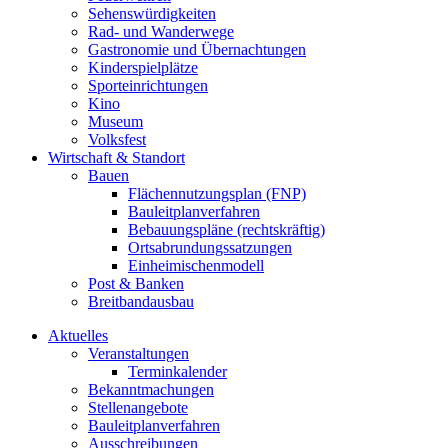
Sehenswürdigkeiten
Rad- und Wanderwege
Gastronomie und Übernachtungen
Kinderspielplätze
Sporteinrichtungen
Kino
Museum
Volksfest
Wirtschaft & Standort
Bauen
Flächennutzungsplan (FNP)
Bauleitplanverfahren
Bebauungspläne (rechtskräftig)
Ortsabrundungssatzungen
Einheimischenmodell
Post & Banken
Breitbandausbau
Aktuelles
Veranstaltungen
Terminkalender
Bekanntmachungen
Stellenangebote
Bauleitplanverfahren
Ausschreibungen