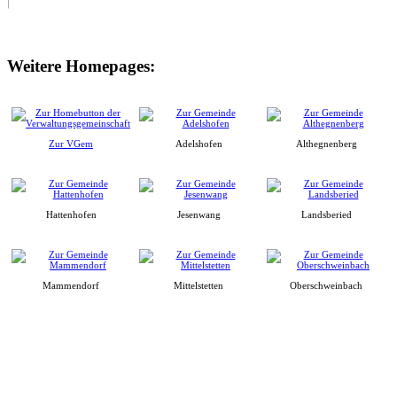
Weitere Homepages:
Zur VGem
Adelshofen
Althegnenberg
Hattenhofen
Jesenwang
Landsberied
Mammendorf
Mittelstetten
Oberschweinbach