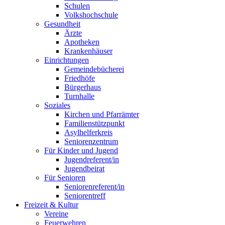
Schulen
Volkshochschule
Gesundheit
Ärzte
Apotheken
Krankenhäuser
Einrichtungen
Gemeindebücherei
Friedhöfe
Bürgerhaus
Turnhalle
Soziales
Kirchen und Pfarrämter
Familienstützpunkt
Asylhelferkreis
Seniorenzentrum
Für Kinder und Jugend
Jugendreferent/in
Jugendbeirat
Für Senioren
Seniorenreferent/in
Seniorentreff
Freizeit & Kultur
Vereine
Feuerwehren