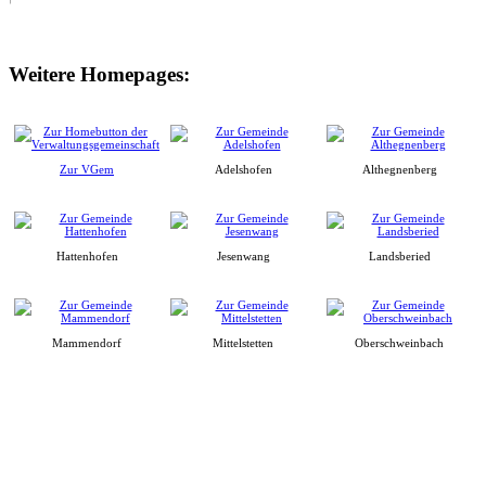
Weitere Homepages:
Zur VGem
Adelshofen
Althegnenberg
Hattenhofen
Jesenwang
Landsberied
Mammendorf
Mittelstetten
Oberschweinbach