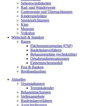
Sehenswürdigkeiten
Rad- und Wanderwege
Gastronomie und Übernachtungen
Kinderspielplätze
Sporteinrichtungen
Kino
Museum
Volksfest
Wirtschaft & Standort
Bauen
Flächennutzungsplan (FNP)
Bauleitplanverfahren
Bebauungspläne (rechtskräftig)
Ortsabrundungssatzungen
Einheimischenmodell
Post & Banken
Breitbandausbau
Aktuelles
Veranstaltungen
Terminkalender
Bekanntmachungen
Stellenangebote
Bauleitplanverfahren
Ausschreibungen