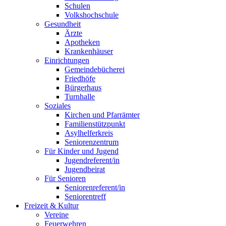
Schulen
Volkshochschule
Gesundheit
Ärzte
Apotheken
Krankenhäuser
Einrichtungen
Gemeindebücherei
Friedhöfe
Bürgerhaus
Turnhalle
Soziales
Kirchen und Pfarrämter
Familienstützpunkt
Asylhelferkreis
Seniorenzentrum
Für Kinder und Jugend
Jugendreferent/in
Jugendbeirat
Für Senioren
Seniorenreferent/in
Seniorentreff
Freizeit & Kultur
Vereine
Feuerwehren