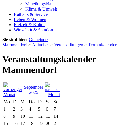
Mitteilungsblatt
Klima & Umwelt
Rathaus & Service
Leben & Wohnen
Freizeit & Kultur
Wirtschaft & Standort
Sie sind hier:
Gemeinde
Mammendorf
>
Aktuelles
>
Veranstaltungen
>
Terminkalender
Veranstaltungskalender
Mammendorf
September
2025
Mo
Di
Mi
Do
Fr
Sa
So
1
2
3
4
5
6
7
8
9
10
11
12
13
14
15
16
17
18
19
20
21