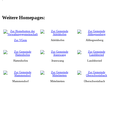
Weitere Homepages:
Zur VGem
Adelshofen
Althegnenberg
Hattenhofen
Jesenwang
Landsberied
Mammendorf
Mittelstetten
Oberschweinbach