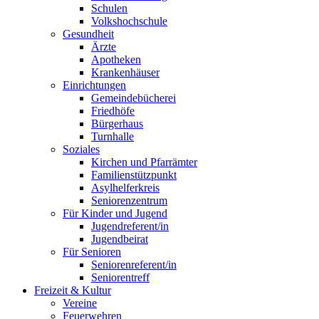
Schulen
Volkshochschule
Gesundheit
Ärzte
Apotheken
Krankenhäuser
Einrichtungen
Gemeindebücherei
Friedhöfe
Bürgerhaus
Turnhalle
Soziales
Kirchen und Pfarrämter
Familienstützpunkt
Asylhelferkreis
Seniorenzentrum
Für Kinder und Jugend
Jugendreferent/in
Jugendbeirat
Für Senioren
Seniorenreferent/in
Seniorentreff
Freizeit & Kultur
Vereine
Feuerwehren