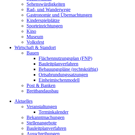
Sehenswürdigkeiten
Rad- und Wanderwege
Gastronomie und Übernachtungen
Kinderspielplätze
Sporteinrichtungen
Kino
Museum
Volksfest
Wirtschaft & Standort
Bauen
Flächennutzungsplan (FNP)
Bauleitplanverfahren
Bebauungspläne (rechtskräftig)
Ortsabrundungssatzungen
Einheimischenmodell
Post & Banken
Breitbandausbau
Aktuelles
Veranstaltungen
Terminkalender
Bekanntmachungen
Stellenangebote
Bauleitplanverfahren
Ausschreibungen