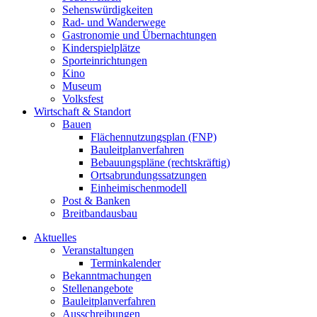
Sehenswürdigkeiten
Rad- und Wanderwege
Gastronomie und Übernachtungen
Kinderspielplätze
Sporteinrichtungen
Kino
Museum
Volksfest
Wirtschaft & Standort
Bauen
Flächennutzungsplan (FNP)
Bauleitplanverfahren
Bebauungspläne (rechtskräftig)
Ortsabrundungssatzungen
Einheimischenmodell
Post & Banken
Breitbandausbau
Aktuelles
Veranstaltungen
Terminkalender
Bekanntmachungen
Stellenangebote
Bauleitplanverfahren
Ausschreibungen