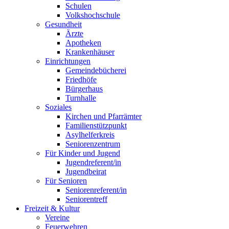
Schulen
Volkshochschule
Gesundheit
Ärzte
Apotheken
Krankenhäuser
Einrichtungen
Gemeindebücherei
Friedhöfe
Bürgerhaus
Turnhalle
Soziales
Kirchen und Pfarrämter
Familienstützpunkt
Asylhelferkreis
Seniorenzentrum
Für Kinder und Jugend
Jugendreferent/in
Jugendbeirat
Für Senioren
Seniorenreferent/in
Seniorentreff
Freizeit & Kultur
Vereine
Feuerwehren