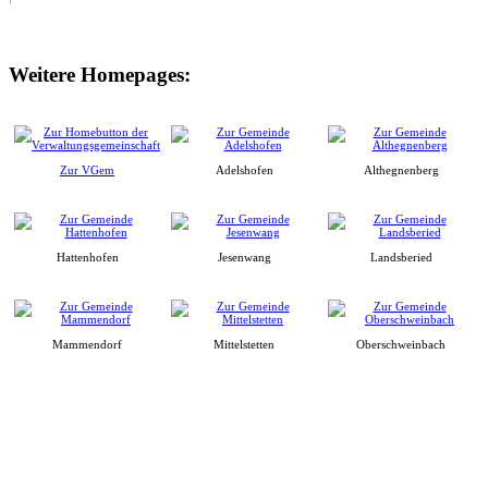
Weitere Homepages:
Zur VGem
Adelshofen
Althegnenberg
Hattenhofen
Jesenwang
Landsberied
Mammendorf
Mittelstetten
Oberschweinbach