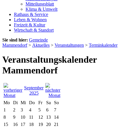
Mitteilungsblatt
Klima & Umwelt
Rathaus & Service
Leben & Wohnen
Freizeit & Kultur
Wirtschaft & Standort
Sie sind hier:
Gemeinde
Mammendorf
>
Aktuelles
>
Veranstaltungen
>
Terminkalender
Veranstaltungskalender
Mammendorf
September
2025
Mo
Di
Mi
Do
Fr
Sa
So
1
2
3
4
5
6
7
8
9
10
11
12
13
14
15
16
17
18
19
20
21