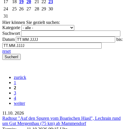
17
18
19
20
21
22
23
24
25
26
27
28
29
30
31
Hier können Sie gezielt suchen:
Kategorie
Suchwort
Datum
bis:
reset
zurück
1
2
3
4
weiter
11.10.
2026
Radtour "Auf den Spuren vom Boarischen Hiasl", Lechrain rund
um Gut Mergenthau (75 km) ab Mammendorf