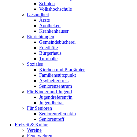
Schulen
Volkshochschule
Gesundheit
Ärzte
Apotheken
Krankenhäuser
Einrichtungen
Gemeindebücherei
Friedhöfe
Bürgerhaus
Turnhalle
Soziales
Kirchen und Pfarrämter
Familienstützpunkt
Asylhelferkreis
Seniorenzentrum
Für Kinder und Jugend
Jugendreferent/in
Jugendbeirat
Für Senioren
Seniorenreferent/in
Seniorentreff
Freizeit & Kultur
Vereine
Feuerwehren