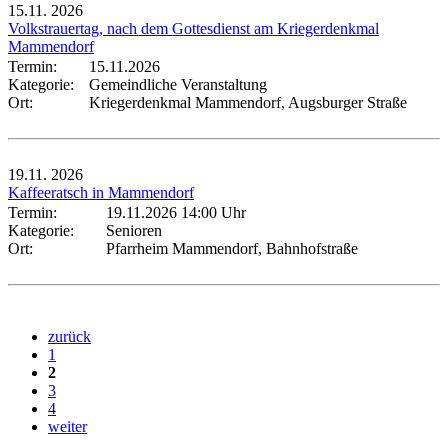
15.11.
2026
Volkstrauertag, nach dem Gottesdienst am Kriegerdenkmal
Mammendorf
Termin:
15.11.2026
Kategorie:
Gemeindliche Veranstaltung
Ort:
Kriegerdenkmal Mammendorf, Augsburger Straße
19.11.
2026
Kaffeeratsch in Mammendorf
Termin:
19.11.2026 14:00 Uhr
Kategorie:
Senioren
Ort:
Pfarrheim Mammendorf, Bahnhofstraße
zurück
1
2
3
4
weiter