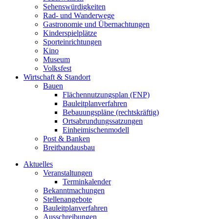
Sehenswürdigkeiten
Rad- und Wanderwege
Gastronomie und Übernachtungen
Kinderspielplätze
Sporteinrichtungen
Kino
Museum
Volksfest
Wirtschaft & Standort
Bauen
Flächennutzungsplan (FNP)
Bauleitplanverfahren
Bebauungspläne (rechtskräftig)
Ortsabrundungssatzungen
Einheimischenmodell
Post & Banken
Breitbandausbau
Aktuelles
Veranstaltungen
Terminkalender
Bekanntmachungen
Stellenangebote
Bauleitplanverfahren
Ausschreibungen