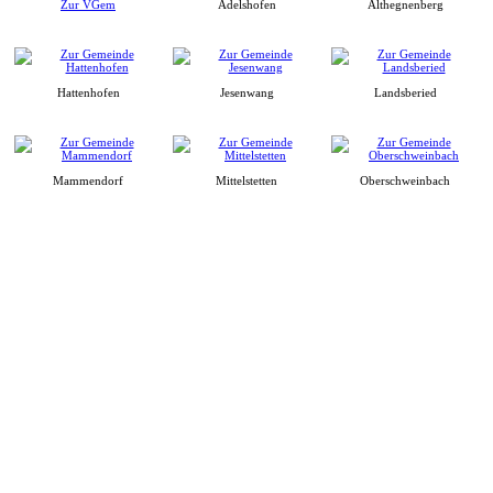
Zur VGem
Adelshofen
Althegnenberg
Hattenhofen
Jesenwang
Landsberied
Mammendorf
Mittelstetten
Oberschweinbach