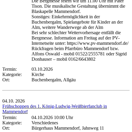
Die Bergmesse feiern wir um 11.00 Uhr mit Pater
Tison. Die musikalische Gestaltung übernimmt die
Blaskapelle Mammendorf.
Sonstiges: Einkehrmöglichkeit in der
Buchenbergalm, Spielangebote für Kinder an der
Alm, weitere Wanderwege ab der Alm
Bei sehr schlechter Wettervorhersage entfällt die
Bergmesse. Information am Freitag auf der PV-
Internetseite unter: https://www.pv-mammendorf.de/
Rückfragen beim Pfarrbüro Mammendorf bzw.
Alfons Oswald - mobil 01522/2555781 oder Sigrid
Donhauser – mobil 0162/6643802
Termin:
03.10.2026
Kategorie:
Kirche
Ort:
Buchenbergalm, Allgäu
04.10.
2026
Frühschoppen des 1. König-Ludwig-Weißbierfanclub in
Mammendorf
Termin:
04.10.2026 10:00 Uhr
Kategorie:
Verschiedenes
Ort:
Bürgerhaus Mammendorf, Jahnweg 11