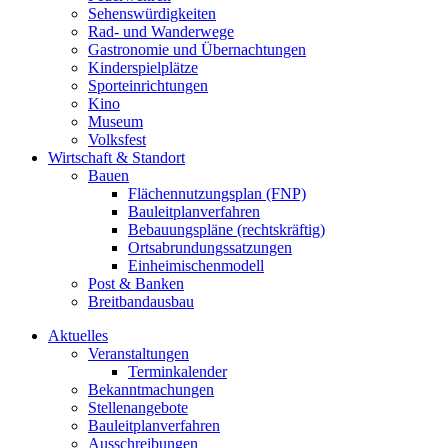
Sehenswürdigkeiten
Rad- und Wanderwege
Gastronomie und Übernachtungen
Kinderspielplätze
Sporteinrichtungen
Kino
Museum
Volksfest
Wirtschaft & Standort
Bauen
Flächennutzungsplan (FNP)
Bauleitplanverfahren
Bebauungspläne (rechtskräftig)
Ortsabrundungssatzungen
Einheimischenmodell
Post & Banken
Breitbandausbau
Aktuelles
Veranstaltungen
Terminkalender
Bekanntmachungen
Stellenangebote
Bauleitplanverfahren
Ausschreibungen