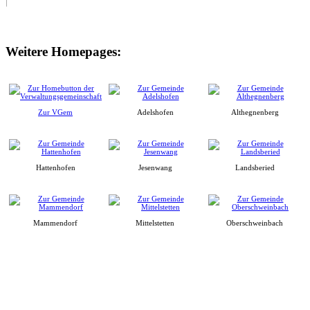
Weitere Homepages:
Zur VGem
Adelshofen
Althegnenberg
Hattenhofen
Jesenwang
Landsberied
Mammendorf
Mittelstetten
Oberschweinbach