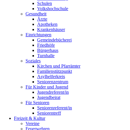
Schulen
Volkshochschule
Gesundheit
Ärzte
Apotheken
Krankenhäuser
Einrichtungen
Gemeindebücherei
Friedhöfe
Bürgerhaus
Turnhalle
Soziales
Kirchen und Pfarrämter
Familienstützpunkt
Asylhelferkreis
Seniorenzentrum
Für Kinder und Jugend
Jugendreferent/in
Jugendbeirat
Für Senioren
Seniorenreferent/in
Seniorentreff
Freizeit & Kultur
Vereine
Feuerwehren