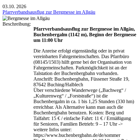
03.10.
2026
Pfarrverbandsausflug zur Bergmesse im Allgäu
Beschreibung:
Pfarrverbandsausflug zur Bergmesse im Allgäu,
Buchenbergalm (1142 m), Beginn der Bergmesse
um 11:00 Uhr
Die Anreise erfolgt eigenständig oder in privat
vereinbarten Fahrgemeinschaften. Das Pfarrbüro
(08145/1503) hilft gerne bei der Organisation von
Fahrgemeinschaften. Parkmöglichkeit ist an der
Talstation der Buchenbergbahn vorhanden.
Anschrift: Buchenbergbahn, Füssener Straße 19,
87642 Buching/Halblech
Über verschiedene Wanderwege („Bachweg“ /
„Kulturenweg“ / „Forststraße“) ist die
Buchenbergalm in ca. 1 bis 1,25 Stunden (330 hm)
erreichbar. Als Alternative kann man auch die
Buchenbergbahn benutzen. Kosten: Berg und
Talfahrt: 15 € / einfache Fahrt: 11 € / Ermäßigung
für Senioren, Familien Betrieb: 9 – 17 Uhr ->
weitere Infos unter:
https://www.buchenbergbahn.de/de/sommer