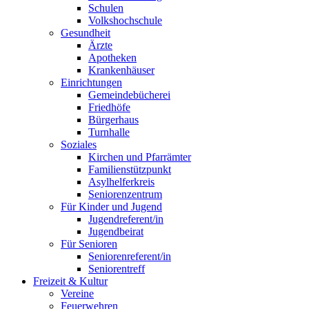
Schulen
Volkshochschule
Gesundheit
Ärzte
Apotheken
Krankenhäuser
Einrichtungen
Gemeindebücherei
Friedhöfe
Bürgerhaus
Turnhalle
Soziales
Kirchen und Pfarrämter
Familienstützpunkt
Asylhelferkreis
Seniorenzentrum
Für Kinder und Jugend
Jugendreferent/in
Jugendbeirat
Für Senioren
Seniorenreferent/in
Seniorentreff
Freizeit & Kultur
Vereine
Feuerwehren