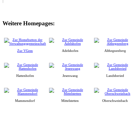
Weitere Homepages:
Zur VGem
Adelshofen
Althegnenberg
Hattenhofen
Jesenwang
Landsberied
Mammendorf
Mittelstetten
Oberschweinbach