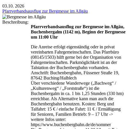
03.10.
2026
Pfarrverbandsausflug zur Bergmesse im Allgäu
Beschreibung:
Pfarrverbandsausflug zur Bergmesse im Allgäu,
Buchenbergalm (1142 m), Beginn der Bergmesse
um 11:00 Uhr
Die Anreise erfolgt eigenständig oder in privat
vereinbarten Fahrgemeinschaften. Das Pfarrbüro
(08145/1503) hilft gerne bei der Organisation von
Fahrgemeinschaften. Parkmöglichkeit ist an der
Talstation der Buchenbergbahn vorhanden.
Anschrift: Buchenbergbahn, Füssener Straße 19,
87642 Buching/Halblech
Über verschiedene Wanderwege („Bachweg“ /
„Kulturenweg“ / „Forststraße“) ist die
Buchenbergalm in ca. 1 bis 1,25 Stunden (330 hm)
erreichbar. Als Alternative kann man auch die
Buchenbergbahn benutzen. Kosten: Berg und
Talfahrt: 15 € / einfache Fahrt: 11 € / Ermäßigung
für Senioren, Familien Betrieb: 9 – 17 Uhr ->
weitere Infos unter:
https://www.buchenbergbahn.de/de/sommer