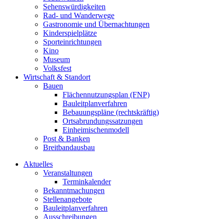
Sehenswürdigkeiten
Rad- und Wanderwege
Gastronomie und Übernachtungen
Kinderspielplätze
Sporteinrichtungen
Kino
Museum
Volksfest
Wirtschaft & Standort
Bauen
Flächennutzungsplan (FNP)
Bauleitplanverfahren
Bebauungspläne (rechtskräftig)
Ortsabrundungssatzungen
Einheimischenmodell
Post & Banken
Breitbandausbau
Aktuelles
Veranstaltungen
Terminkalender
Bekanntmachungen
Stellenangebote
Bauleitplanverfahren
Ausschreibungen