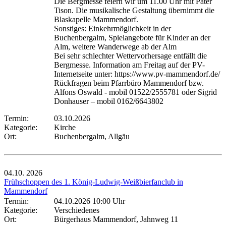
Die Bergmesse feiern wir um 11.00 Uhr mit Pater
Tison. Die musikalische Gestaltung übernimmt die
Blaskapelle Mammendorf.
Sonstiges: Einkehrmöglichkeit in der
Buchenbergalm, Spielangebote für Kinder an der
Alm, weitere Wanderwege ab der Alm
Bei sehr schlechter Wettervorhersage entfällt die
Bergmesse. Information am Freitag auf der PV-
Internetseite unter: https://www.pv-mammendorf.de/
Rückfragen beim Pfarrbüro Mammendorf bzw.
Alfons Oswald - mobil 01522/2555781 oder Sigrid
Donhauser – mobil 0162/6643802
Termin:
03.10.2026
Kategorie:
Kirche
Ort:
Buchenbergalm, Allgäu
04.10.
2026
Frühschoppen des 1. König-Ludwig-Weißbierfanclub in
Mammendorf
Termin:
04.10.2026 10:00 Uhr
Kategorie:
Verschiedenes
Ort:
Bürgerhaus Mammendorf, Jahnweg 11