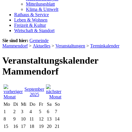
Mitteilungsblatt
Klima & Umwelt
Rathaus & Service
Leben & Wohnen
Freizeit & Kultur
Wirtschaft & Standort
Sie sind hier:
Gemeinde
Mammendorf
>
Aktuelles
>
Veranstaltungen
>
Terminkalender
Veranstaltungskalender
Mammendorf
September
2025
Mo
Di
Mi
Do
Fr
Sa
So
1
2
3
4
5
6
7
8
9
10
11
12
13
14
15
16
17
18
19
20
21