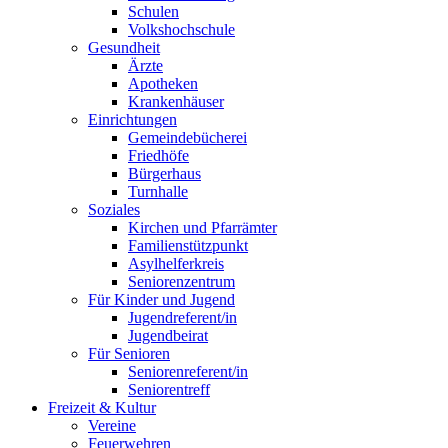
Schulen
Volkshochschule
Gesundheit
Ärzte
Apotheken
Krankenhäuser
Einrichtungen
Gemeindebücherei
Friedhöfe
Bürgerhaus
Turnhalle
Soziales
Kirchen und Pfarrämter
Familienstützpunkt
Asylhelferkreis
Seniorenzentrum
Für Kinder und Jugend
Jugendreferent/in
Jugendbeirat
Für Senioren
Seniorenreferent/in
Seniorentreff
Freizeit & Kultur
Vereine
Feuerwehren