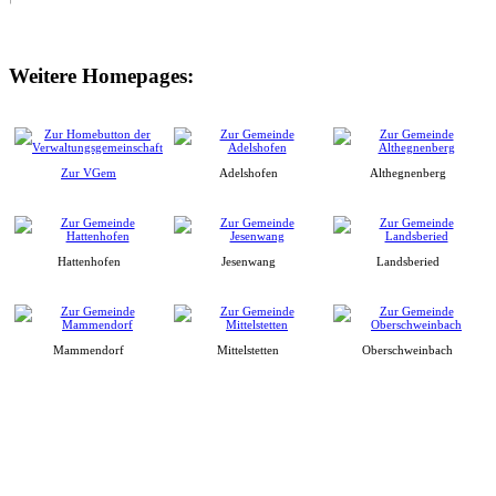
Weitere Homepages:
Zur VGem
Adelshofen
Althegnenberg
Hattenhofen
Jesenwang
Landsberied
Mammendorf
Mittelstetten
Oberschweinbach