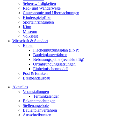
Sehenswürdigkeiten
Rad- und Wanderwege
Gastronomie und Übernachtungen
Kinderspielplätze
Sporteinrichtungen
Kino
Museum
Volksfest
Wirtschaft & Standort
Bauen
Flächennutzungsplan (FNP)
Bauleitplanverfahren
Bebauungspläne (rechtskräftig)
Ortsabrundungssatzungen
Einheimischenmodell
Post & Banken
Breitbandausbau
Aktuelles
Veranstaltungen
Terminkalender
Bekanntmachungen
Stellenangebote
Bauleitplanverfahren
Ausschreibungen