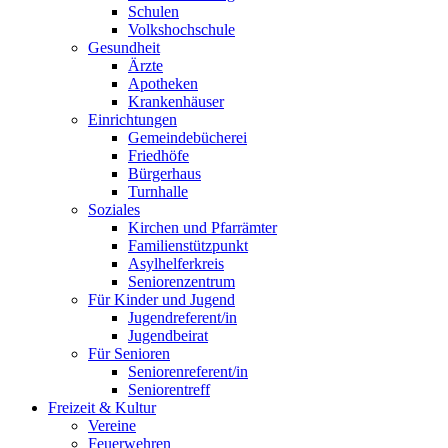
Schulen
Volkshochschule
Gesundheit
Ärzte
Apotheken
Krankenhäuser
Einrichtungen
Gemeindebücherei
Friedhöfe
Bürgerhaus
Turnhalle
Soziales
Kirchen und Pfarrämter
Familienstützpunkt
Asylhelferkreis
Seniorenzentrum
Für Kinder und Jugend
Jugendreferent/in
Jugendbeirat
Für Senioren
Seniorenreferent/in
Seniorentreff
Freizeit & Kultur
Vereine
Feuerwehren