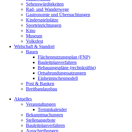
Sehenswürdigkeiten
Rad- und Wanderwege
Gastronomie und Übernachtungen
Kinderspielplätze
Sporteinrichtungen
Kino
Museum
Volksfest
Wirtschaft & Standort
Bauen
Flächennutzungsplan (FNP)
Bauleitplanverfahren
Bebauungspläne (rechtskräftig)
Ortsabrundungssatzungen
Einheimischenmodell
Post & Banken
Breitbandausbau
Aktuelles
Veranstaltungen
Terminkalender
Bekanntmachungen
Stellenangebote
Bauleitplanverfahren
Ausschreibungen