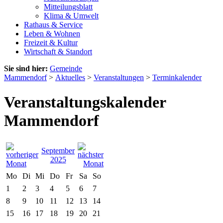
Mitteilungsblatt
Klima & Umwelt
Rathaus & Service
Leben & Wohnen
Freizeit & Kultur
Wirtschaft & Standort
Sie sind hier:
Gemeinde
Mammendorf
>
Aktuelles
>
Veranstaltungen
>
Terminkalender
Veranstaltungskalender
Mammendorf
September
2025
Mo
Di
Mi
Do
Fr
Sa
So
1
2
3
4
5
6
7
8
9
10
11
12
13
14
15
16
17
18
19
20
21