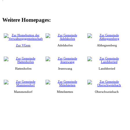
Weitere Homepages:
Zur VGem
Adelshofen
Althegnenberg
Hattenhofen
Jesenwang
Landsberied
Mammendorf
Mittelstetten
Oberschweinbach