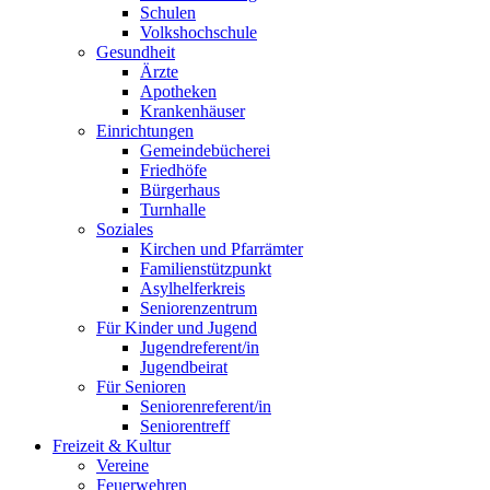
Schulen
Volkshochschule
Gesundheit
Ärzte
Apotheken
Krankenhäuser
Einrichtungen
Gemeindebücherei
Friedhöfe
Bürgerhaus
Turnhalle
Soziales
Kirchen und Pfarrämter
Familienstützpunkt
Asylhelferkreis
Seniorenzentrum
Für Kinder und Jugend
Jugendreferent/in
Jugendbeirat
Für Senioren
Seniorenreferent/in
Seniorentreff
Freizeit & Kultur
Vereine
Feuerwehren