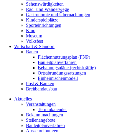
Sehenswürdigkeiten
Rad- und Wanderwege
Gastronomie und Übernachtungen
Kinderspielplätze
Sporteinrichtungen
Kino
Museum
Volksfest
Wirtschaft & Standort
Bauen
Flächennutzungsplan (FNP)
Bauleitplanverfahren
Bebauungspläne (rechtskräftig)
Ortsabrundungssatzungen
Einheimischenmodell
Post & Banken
Breitbandausbau
Aktuelles
Veranstaltungen
Terminkalender
Bekanntmachungen
Stellenangebote
Bauleitplanverfahren
Ausschreibungen