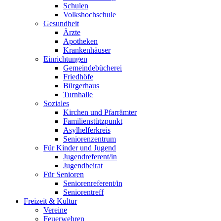
Schulen
Volkshochschule
Gesundheit
Ärzte
Apotheken
Krankenhäuser
Einrichtungen
Gemeindebücherei
Friedhöfe
Bürgerhaus
Turnhalle
Soziales
Kirchen und Pfarrämter
Familienstützpunkt
Asylhelferkreis
Seniorenzentrum
Für Kinder und Jugend
Jugendreferent/in
Jugendbeirat
Für Senioren
Seniorenreferent/in
Seniorentreff
Freizeit & Kultur
Vereine
Feuerwehren