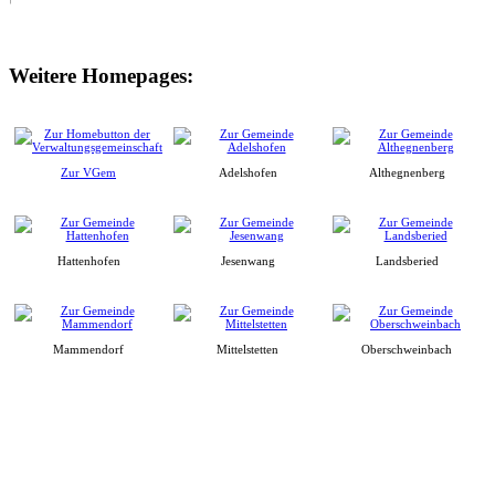
Weitere Homepages:
Zur VGem
Adelshofen
Althegnenberg
Hattenhofen
Jesenwang
Landsberied
Mammendorf
Mittelstetten
Oberschweinbach