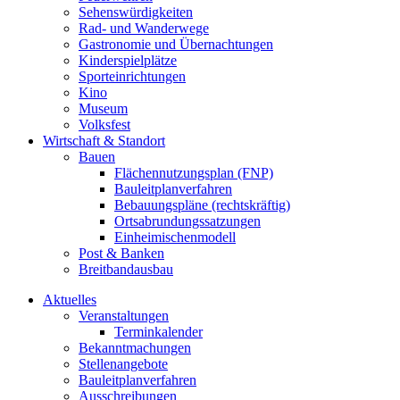
Sehenswürdigkeiten
Rad- und Wanderwege
Gastronomie und Übernachtungen
Kinderspielplätze
Sporteinrichtungen
Kino
Museum
Volksfest
Wirtschaft & Standort
Bauen
Flächennutzungsplan (FNP)
Bauleitplanverfahren
Bebauungspläne (rechtskräftig)
Ortsabrundungssatzungen
Einheimischenmodell
Post & Banken
Breitbandausbau
Aktuelles
Veranstaltungen
Terminkalender
Bekanntmachungen
Stellenangebote
Bauleitplanverfahren
Ausschreibungen