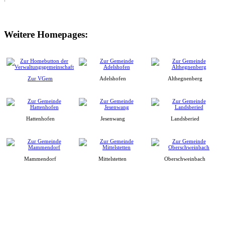
Weitere Homepages:
Zur VGem
Adelshofen
Althegnenberg
Hattenhofen
Jesenwang
Landsberied
Mammendorf
Mittelstetten
Oberschweinbach