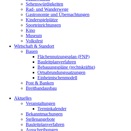
Sehenswürdigkeiten
Rad- und Wanderwege
Gastronomie und Übernachtungen
Kinderspielplätze
Sporteinrichtungen
Kino
Museum
Volksfest
Wirtschaft & Standort
Bauen
Flächennutzungsplan (FNP)
Bauleitplanverfahren
Bebauungspläne (rechtskräftig)
Ortsabrundungssatzungen
Einheimischenmodell
Post & Banken
Breitbandausbau
Aktuelles
Veranstaltungen
Terminkalender
Bekanntmachungen
Stellenangebote
Bauleitplanverfahren
Ausschreibungen