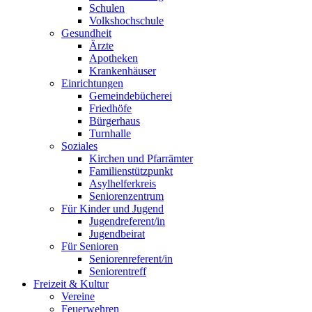
Schulen
Volkshochschule
Gesundheit
Ärzte
Apotheken
Krankenhäuser
Einrichtungen
Gemeindebücherei
Friedhöfe
Bürgerhaus
Turnhalle
Soziales
Kirchen und Pfarrämter
Familienstützpunkt
Asylhelferkreis
Seniorenzentrum
Für Kinder und Jugend
Jugendreferent/in
Jugendbeirat
Für Senioren
Seniorenreferent/in
Seniorentreff
Freizeit & Kultur
Vereine
Feuerwehren