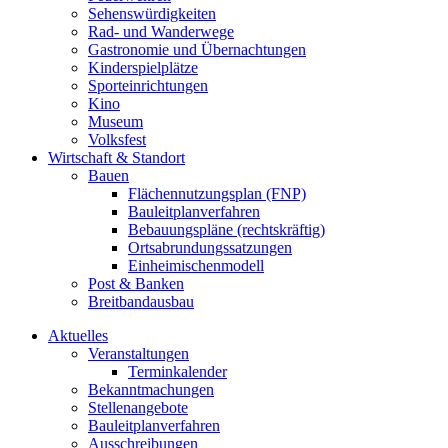
Sehenswürdigkeiten
Rad- und Wanderwege
Gastronomie und Übernachtungen
Kinderspielplätze
Sporteinrichtungen
Kino
Museum
Volksfest
Wirtschaft & Standort
Bauen
Flächennutzungsplan (FNP)
Bauleitplanverfahren
Bebauungspläne (rechtskräftig)
Ortsabrundungssatzungen
Einheimischenmodell
Post & Banken
Breitbandausbau
Aktuelles
Veranstaltungen
Terminkalender
Bekanntmachungen
Stellenangebote
Bauleitplanverfahren
Ausschreibungen