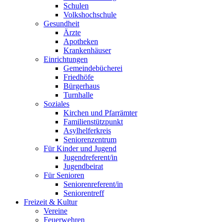
Schulen
Volkshochschule
Gesundheit
Ärzte
Apotheken
Krankenhäuser
Einrichtungen
Gemeindebücherei
Friedhöfe
Bürgerhaus
Turnhalle
Soziales
Kirchen und Pfarrämter
Familienstützpunkt
Asylhelferkreis
Seniorenzentrum
Für Kinder und Jugend
Jugendreferent/in
Jugendbeirat
Für Senioren
Seniorenreferent/in
Seniorentreff
Freizeit & Kultur
Vereine
Feuerwehren