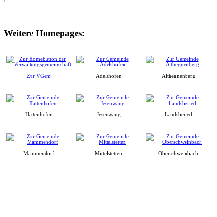
Weitere Homepages:
Zur VGem
Adelshofen
Althegnenberg
Hattenhofen
Jesenwang
Landsberied
Mammendorf
Mittelstetten
Oberschweinbach