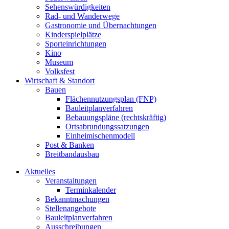
Sehenswürdigkeiten
Rad- und Wanderwege
Gastronomie und Übernachtungen
Kinderspielplätze
Sporteinrichtungen
Kino
Museum
Volksfest
Wirtschaft & Standort
Bauen
Flächennutzungsplan (FNP)
Bauleitplanverfahren
Bebauungspläne (rechtskräftig)
Ortsabrundungssatzungen
Einheimischenmodell
Post & Banken
Breitbandausbau
Aktuelles
Veranstaltungen
Terminkalender
Bekanntmachungen
Stellenangebote
Bauleitplanverfahren
Ausschreibungen