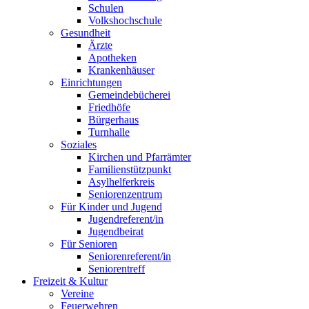
Schulen
Volkshochschule
Gesundheit
Ärzte
Apotheken
Krankenhäuser
Einrichtungen
Gemeindebücherei
Friedhöfe
Bürgerhaus
Turnhalle
Soziales
Kirchen und Pfarrämter
Familienstützpunkt
Asylhelferkreis
Seniorenzentrum
Für Kinder und Jugend
Jugendreferent/in
Jugendbeirat
Für Senioren
Seniorenreferent/in
Seniorentreff
Freizeit & Kultur
Vereine
Feuerwehren